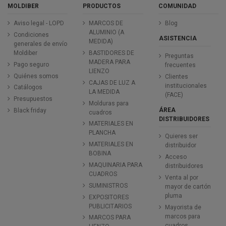
MOLDIBER
PRODUCTOS
COMUNIDAD
Aviso legal - LOPD
MARCOS DE
Blog
ALUMINIO (A
Condiciones
ASISTENCIA
MEDIDA)
generales de envío
Moldiber
BASTIDORES DE
Preguntas
MADERA PARA
Pago seguro
frecuentes
LIENZO
Quiénes somos
Clientes
CAJAS DE LUZ A
institucionales
Catálogos
LA MEDIDA
(FACE)
Presupuestos
Molduras para
ÁREA
Black friday
cuadros
DISTRIBUIDORES
MATERIALES EN
PLANCHA
Quieres ser
MATERIALES EN
distribuidor
BOBINA
Acceso
MAQUINARIA PARA
distribuidores
CUADROS
Venta al por
SUMINISTROS
mayor de cartón
pluma
EXPOSITORES
PUBLICITARIOS
Mayorista de
marcos para
MARCOS PARA
cuadros