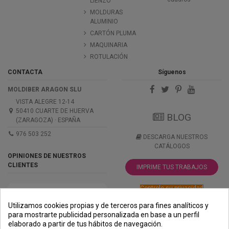
LIENZO
MOLDURAS
ALUMINIO
CARTÓN PLUMA
MAQUINARIA
ROTULACIÓN
CONTACTA
Síguenos
MOLDIBER ARAGON SLU
VISTA ALEGRE 12-14
50410 CUARTE DE HUERVA
BLOG
(ZARAGOZA) · ESPAÑA
976 503 252
DESCARGA NUESTROS
CATÁLOGOS
OPINIONES DE NUESTROS
CLIENTES
IMPRIME TUS TRABAJOS
Controle su privacidad
Utilizamos cookies propias y de terceros para fines analíticos y
para mostrarte publicidad personalizada en base a un perfil
elaborado a partir de tus hábitos de navegación.
PREMIOS
METODOS
ENVÍO
COMERCIO
INSTITUCIONAL