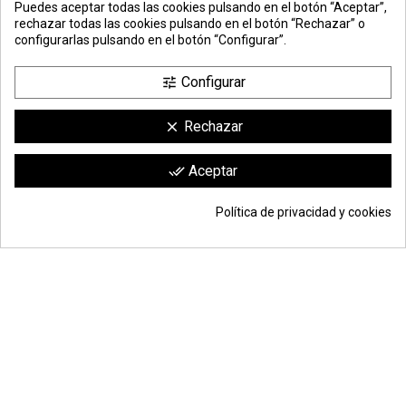
Puedes aceptar todas las cookies pulsando en el botón “Aceptar”,
DE PAGO
SEGURO
rechazar todas las cookies pulsando en el botón “Rechazar” o
configurarlas pulsando en el botón “Configurar”.
Configurar
tune
Rechazar
clear
compra en cajas de:
10 planchas
(este material no lo servimos cortado)
Comerciante aprobado por la Sociedad de Opiniones Contrastadas,
haga
Aceptar
done_all
clic aquí para mostrar el certificado
.
Política de privacidad y cookies
Añadir a la cesta
*
© Todos los derechos reservados | Moldiber Aragon S.L.U.