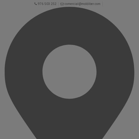
976 503 252
comercial@moldiber.com