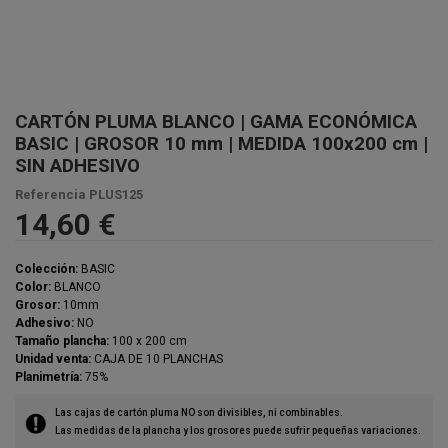
CARTÓN PLUMA BLANCO | GAMA ECONÓMICA
BASIC | GROSOR 10 mm | MEDIDA 100x200 cm |
SIN ADHESIVO
Referencia
PLUS125
14,60 €
Colección:
BASIC
Color:
BLANCO
Grosor:
10mm
Adhesivo:
NO
Tamaño plancha:
100 x 200 cm
Unidad venta:
CAJA DE 10 PLANCHAS
Planimetría:
75%
Las cajas de cartón pluma NO son divisibles, ni combinables.
Las medidas de la plancha y los grosores puede sufrir pequeñas variaciones.