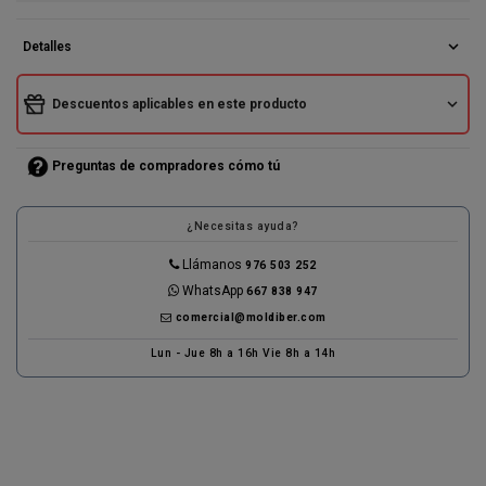
expand_more
Detalles
expand_more
Descuentos aplicables en este producto
Preguntas de compradores cómo tú
¿Necesitas ayuda?
Llámanos
976 503 252
WhatsApp
667 838 947
comercial@moldiber.com
Lun - Jue 8h a 16h Vie 8h a 14h