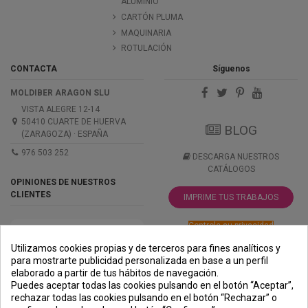
ALUMINIO
CARTÓN PLUMA
MAQUINARIA
ROTULACIÓN
CONTACTA
Síguenos
MOLDIBER ARAGON SLU
VISTA ALEGRE 12-14
50410 CUARTE DE HUERVA
BLOG
(ZARAGOZA) · ESPAÑA
976 503 252
DESCARGA NUESTROS
CATÁLOGOS
OPINIONES DE NUESTROS
CLIENTES
IMPRIME TUS TRABAJOS
Controle su privacidad
Utilizamos cookies propias y de terceros para fines analíticos y
para mostrarte publicidad personalizada en base a un perfil
elaborado a partir de tus hábitos de navegación.
PREMIOS
METODOS
ENVÍO
COMERCIO
INSTITUCIONAL
Puedes aceptar todas las cookies pulsando en el botón “Aceptar”,
DE PAGO
SEGURO
rechazar todas las cookies pulsando en el botón “Rechazar” o