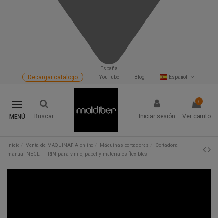
España
Decargar catalogo
YouTube
Blog
Español
0
Buscar
Iniciar sesión
Ver carrito
MENÚ
Inicio
Venta de MAQUINARIA online
Máquinas cortadoras
Cortadora
manual NEOLT TRIM para vinilo, papel y materiales flexibles