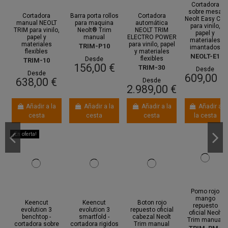
Cortadora
sobre mesa
Cortadora
Barra porta rollos
Cortadora
Neolt Easy Cut
manual NEOLT
para maquina
automática
para vinilo,
TRIM para vinilo,
Neolt® Trim
NEOLT TRIM
papel y
papel y
manual
ELECTRO POWER
materiales
materiales
para vinilo, papel
TRIM-P10
imantados
flexibles
y materiales
NEOLT-E1
flexibles
Desde
TRIM-10
156,00 €
TRIM-30
Desde
Desde
609,00 €
638,00 €
Desde
2.989,00 €
Añadir a la
Añadir a la
Añadir a la
Añadir a
cesta
cesta
cesta
la cesta
¡En oferta!
Pomo rojo
mango
Keencut
Keencut
Boton rojo
repuesto
evolution 3
evolution 3
repuesto oficial
oficial Neolt
benchtop -
smartfold -
cabezal Neolt
Trim manual
cortadora sobre
cortadora rigidos
Trim manual