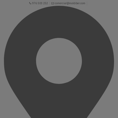
976 503 252
comercial@moldiber.com