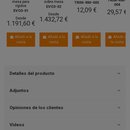
TRIM-RM-
mesa para
sobre mesa
TRIM-RM-005
004
rigidos
EVO3-02
12,09 €
29,57 €
EVO3-01
Desde
1.432,72 €
Desde
1.191,60 €
Añadir a la
Añadir a la
Añadir a la
Añadir a
cesta
cesta
cesta
la cesta
Detalles del producto
Adjuntos
Opiniones de los clientes
Videos