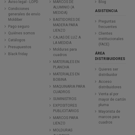
Aviso legal - LOPD
MARCOS DE
Blog
ALUMINIO (A
Condiciones
ASISTENCIA
MEDIDA)
generales de envío
Moldiber
BASTIDORES DE
Preguntas
MADERA PARA
Pago seguro
frecuentes
LIENZO
Quiénes somos
Clientes
CAJAS DE LUZ A
institucionales
Catálogos
LA MEDIDA
(FACE)
Presupuestos
Molduras para
ÁREA
Black friday
cuadros
DISTRIBUIDORES
MATERIALES EN
PLANCHA
Quieres ser
MATERIALES EN
distribuidor
BOBINA
Acceso
MAQUINARIA PARA
distribuidores
CUADROS
Venta al por
SUMINISTROS
mayor de cartón
pluma
EXPOSITORES
PUBLICITARIOS
Mayorista de
marcos para
MARCOS PARA
cuadros
LIENZO
MOLDURAS