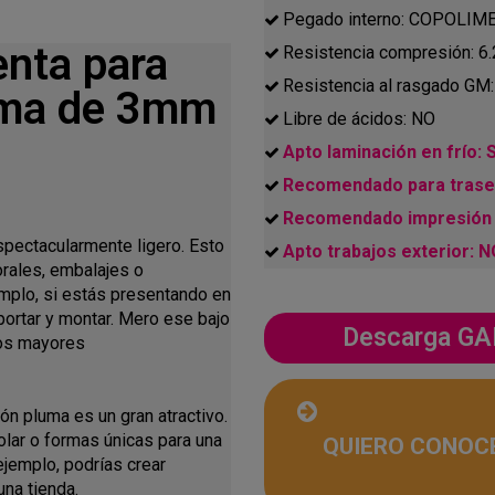
Pegado interno: COPOLIME
enta para
Resistencia compresión: 6
Resistencia al rasgado GM
luma de 3mm
Libre de ácidos: NO
Apto laminación en frío: S
Recomendado para traser
Recomendado impresión 
spectacularmente ligero. Esto
Apto trabajos exterior: 
orales, embalajes o
emplo, si estás presentando en
portar y montar. Mero ese bajo
Descarga 
nos mayores
tón pluma es un gran atractivo.
lar o formas únicas para una
QUIERO CONOC
 ejemplo, podrías crear
una tienda.