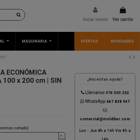
Iniciar sesión
Ver carrito
AL
MAQUINARIA
OFERTAS
NOVEDADES
IVO
MA ECONÓMICA
100 x 200 cm | SIN
¿Necesitas ayuda?
Llámanos
976 503 252
WhatsApp
667 838 947
comercial@moldiber.com
servimos cortado)
Lun - Jue 8h a 16h Vie 8h a
14h