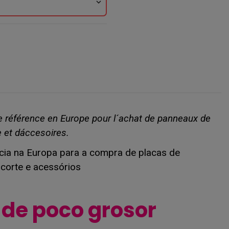
expand_more
de référence en Europe pour l´achat de panneaux de
 et dáccesoires.
ência na Europa para a compra de placas de
corte e acessórios
s de poco grosor