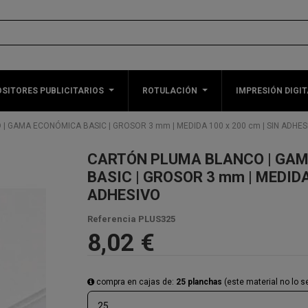
SITORES PUBLICITARIOS
ROTULACIÓN
IMPRESIÓN DIGIT
 GAMA ECONÓMICA BASIC | GROSOR 3 mm | MEDIDA 100 x 200 cm | SIN ADHES
CARTÓN PLUMA BLANCO | GA
BASIC | GROSOR 3 mm | MEDIDA 
ADHESIVO
Referencia
PLUS325
8,02 €
compra en cajas de:
25 planchas
(este material no lo 