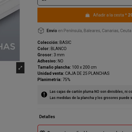
2
Añadir a la cesta
*
Envío
en Península, Baleares, Canarias, Ceuta 
Colección:
BASIC
Color:
BLANCO
Grosor:
3 mm
Adhesivo:
NO
Tamaño plancha:
100 x 200 cm
Unidad venta:
CAJA DE 25 PLANCHAS
Planimetría:
75%
Las cajas de cartón pluma NO son divisibles, ni 
Las medidas de la plancha y los grosores puede s
Detalles