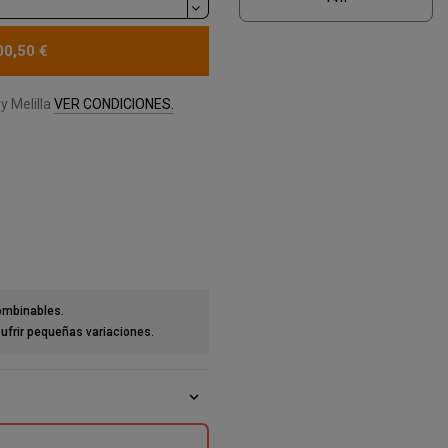
00,50 €
y Melilla
VER CONDICIONES.
combinables.
ufrir pequeñas variaciones.
expand_more