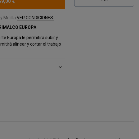
69,00 €
y Melilla
VER CONDICIONES.
RIMALCO EUROPA
rte Europa le permitirá subir y
mitirá alinear y cortar el trabajo
expand_more