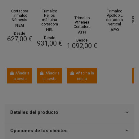
Cortadora
Trimalco
Trimalco
R
Trimalco
Helios
Apollo XL
DES
Trimalco
Némesis
máquina
cortadora
PAR
Athenea
cortadora
vertical
NEM
Cortadora
HEL
APO
T
ATH
Desde
A
627,00 €
Desde
Desde
931,00 €
U
1.092,00 €
3
Añadir a
Añadir a
Añadir a la
la cesta
la cesta
cesta
Detalles del producto
Opiniones de los clientes