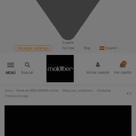
España
Decargar catalogo
YouTube
Blog
Español
0
Buscar
Iniciar sesión
Ver carrito
MENÚ
Inicio
Venta de MAQUINARIA online
Máquinas cortadoras
Cortadora
Trimalco Europa