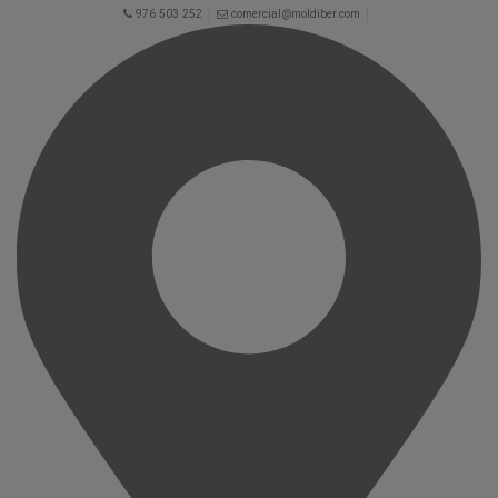
976 503 252
comercial@moldiber.com