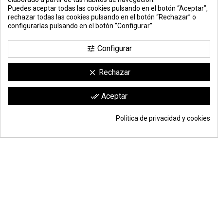
PREMIOS
METODOS
ENVÍO
COMERCIO
INSTITUCIONAL
Puedes aceptar todas las cookies pulsando en el botón “Aceptar”,
DE PAGO
SEGURO
rechazar todas las cookies pulsando en el botón “Rechazar” o
configurarlas pulsando en el botón “Configurar”.
Configurar
tune
Rechazar
clear
Comerciante aprobado por la Sociedad de Opiniones Contrastadas,
haga
Aceptar
done_all
clic aquí para mostrar el certificado
.
Política de privacidad y cookies
Añadir a la cesta
*
© Todos los derechos reservados | Moldiber Aragon S.L.U.