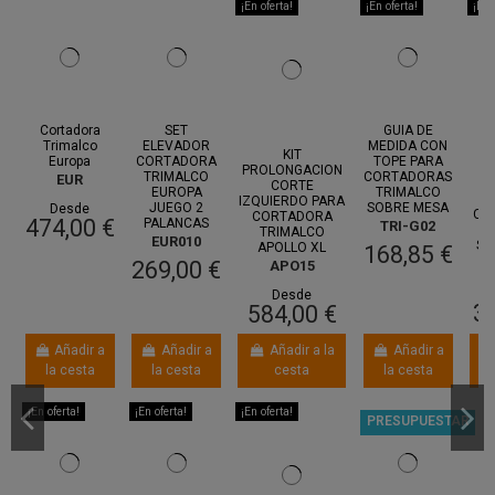
¡En oferta!
¡En oferta!
¡En 
Cortadora
SET
GUIA DE
A
Trimalco
ELEVADOR
MEDIDA CON
KIT
Europa
CORTADORA
TOPE PARA
M
PROLONGACION
TRIMALCO
CORTADORAS
EUR
CORTE
EUROPA
TRIMALCO
R
IZQUIERDO PARA
JUEGO 2
SOBRE MESA
Desde
CO
CORTADORA
474,00 €
PALANCAS
TRI-G02
T
TRIMALCO
EUR010
SO
APOLLO XL
168,85 €
269,00 €
APO15
Desde
32
584,00 €
Añadir a
Añadir a
Añadir a la
Añadir a
la cesta
la cesta
cesta
la cesta
¡En oferta!
¡En oferta!
¡En oferta!
PRESUPUESTAR