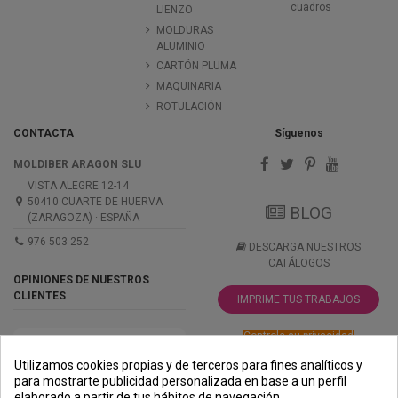
cuadros
LIENZO
MOLDURAS
ALUMINIO
CARTÓN PLUMA
MAQUINARIA
ROTULACIÓN
CONTACTA
Síguenos
MOLDIBER ARAGON SLU
VISTA ALEGRE 12-14
50410 CUARTE DE HUERVA
BLOG
(ZARAGOZA) · ESPAÑA
976 503 252
DESCARGA NUESTROS
CATÁLOGOS
OPINIONES DE NUESTROS
CLIENTES
IMPRIME TUS TRABAJOS
Controle su privacidad
Utilizamos cookies propias y de terceros para fines analíticos y
para mostrarte publicidad personalizada en base a un perfil
elaborado a partir de tus hábitos de navegación.