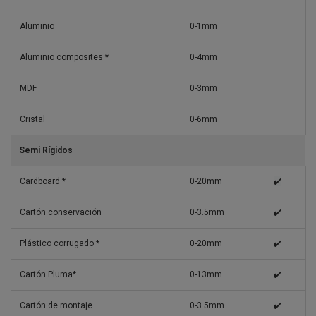
Aluminio
0-1mm
Aluminio composites *
0-4mm
MDF
0-3mm
Cristal
0-6mm
Semi Rígidos
Cardboard *
0-20mm
✔️
Cartón conservación
0-3.5mm
✔️
Plástico corrugado *
0-20mm
✔️
Cartón Pluma*
0-13mm
✔️
Cartón de montaje
0-3.5mm
✔️