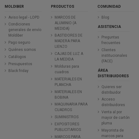
MOLDIBER
PRODUCTOS
COMUNIDAD
Aviso legal - LOPD
MARCOS DE
Blog
ALUMINIO (A
Condiciones
ASISTENCIA
MEDIDA)
generales de envío
Moldiber
BASTIDORES DE
Preguntas
MADERA PARA
Pago seguro
frecuentes
LIENZO
Quiénes somos
Clientes
CAJAS DE LUZ A
institucionales
Catálogos
LA MEDIDA
(FACE)
Presupuestos
Molduras para
ÁREA
Black friday
cuadros
DISTRIBUIDORES
MATERIALES EN
PLANCHA
Quieres ser
MATERIALES EN
distribuidor
BOBINA
Acceso
MAQUINARIA PARA
distribuidores
CUADROS
Venta al por
SUMINISTROS
mayor de cartón
pluma
EXPOSITORES
PUBLICITARIOS
Mayorista de
marcos para
MARCOS PARA