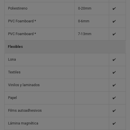
Poliestireno
0-20mm
✔️
PVC Foamboard *
0-6mm
✔️
PVC Foamboard *
7-13mm
✔️
Flexibles
Lona
✔️
Textiles
✔️
Vinilos y laminados
✔️
Papel
✔️
Films autoadhesivos
✔️
Lámina magnética
✔️