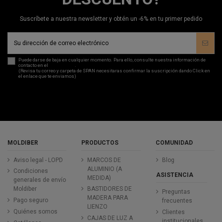
Suscríbete a nuestra newsletter y obtén un -6% en tu primer pedido
Puede darse de baja en cualquier momento. Para ello, consulte nuestra información de
contacto en el
aviso legal
.
(Revisa tu correo y carpeta de SPAN necesitaras confirmar la suscripción dando Click en
el enlace que te enviamos)
MOLDIBER
PRODUCTOS
COMUNIDAD
Aviso legal - LOPD
MARCOS DE
Blog
ALUMINIO (A
Condiciones
ASISTENCIA
MEDIDA)
generales de envío
Moldiber
BASTIDORES DE
Preguntas
MADERA PARA
Pago seguro
frecuentes
LIENZO
Quiénes somos
Clientes
CAJAS DE LUZ A
institucionales