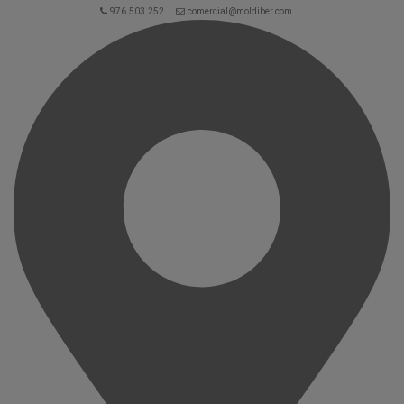
976 503 252
comercial@moldiber.com