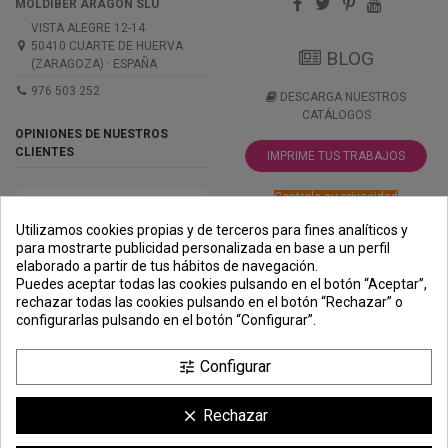
MOLDIBER ARAGON SLU
VISTA ALEGRE 12-14
50410 CUARTE DE HUERVA
BLOG
(ZARAGOZA) · ESPAÑA
976 503 252
DESCARGA NUESTROS
CATÁLOGOS
OPINIONES DE NUESTROS
CLIENTES
IMPRIME TUS TRABAJOS
Controle su privacidad
Utilizamos cookies propias y de terceros para fines analíticos y
para mostrarte publicidad personalizada en base a un perfil
elaborado a partir de tus hábitos de navegación.
PREMIOS
METODOS
ENVÍO
COMERCIO
INSTITUCIONAL
Puedes aceptar todas las cookies pulsando en el botón “Aceptar”,
DE PAGO
SEGURO
rechazar todas las cookies pulsando en el botón “Rechazar” o
configurarlas pulsando en el botón “Configurar”.
Configurar
tune
Rechazar
clear