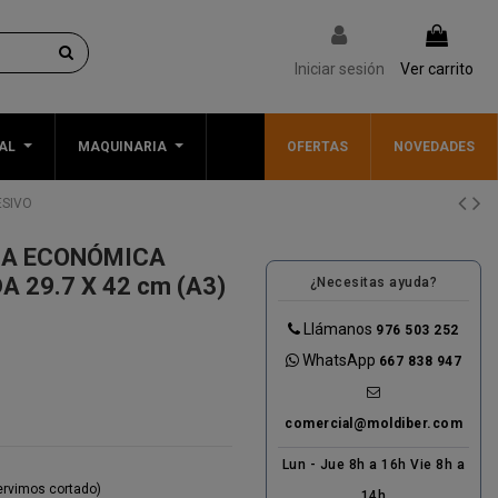
Iniciar sesión
Ver carrito
AL
MAQUINARIA
OFERTAS
NOVEDADES
ESIVO
MA ECONÓMICA
A 29.7 X 42 cm (A3)
¿Necesitas ayuda?
Llámanos
976 503 252
WhatsApp
667 838 947
comercial@moldiber.com
Lun - Jue 8h a 16h Vie 8h a
servimos cortado)
14h