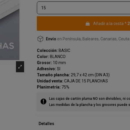
2
Añadir a la cesta
*
(4 reseñas)
Envío
en Península, Baleares, Canarias, Ceuta 
Colección:
BASIC
Color:
BLANCO
Grosor:
10 mm
Adhesivo:
SI
Tamaño plancha:
29,7 x 42 cm (DIN A3)
Unidad venta:
CAJA DE 15 PLANCHAS
Planimetría:
75%
Las cajas de cartón pluma NO son divisibles, ni 
Las medidas de la plancha y los grosores puede s
Detalles