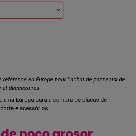
expand_more
de référence en Europe pour l´achat de panneaux de
 et dáccesoires.
ência na Europa para a compra de placas de
corte e acessórios
s de poco grosor