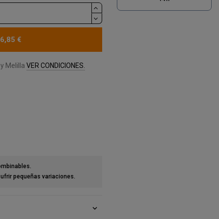
6,85 €
y Melilla
VER CONDICIONES.
combinables.
ufrir pequeñas variaciones.
expand_more