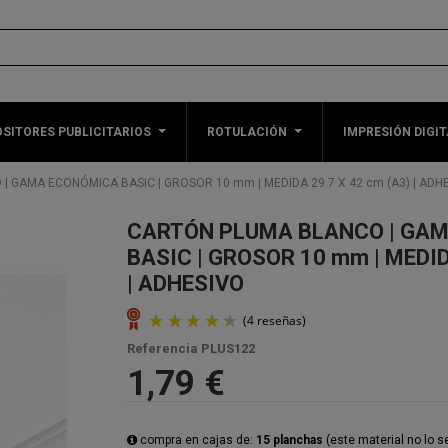
SITORES PUBLICITARIOS
ROTULACIÓN
IMPRESIÓN DIGIT
 GAMA ECONÓMICA BASIC | GROSOR 10 mm | MEDIDA 29.7 X 42 cm (A3) | ADH
CARTÓN PLUMA BLANCO | GA
BASIC | GROSOR 10 mm | MEDID
| ADHESIVO
Referencia
PLUS122
1,79 €
compra en cajas de:
15 planchas
(este material no lo 