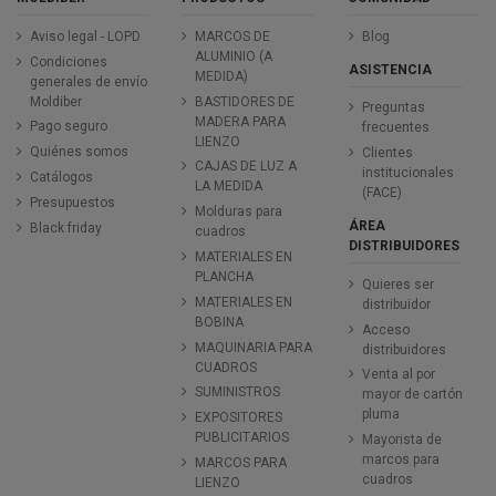
Aviso legal - LOPD
MARCOS DE
Blog
ALUMINIO (A
Condiciones
ASISTENCIA
MEDIDA)
generales de envío
Moldiber
BASTIDORES DE
Preguntas
MADERA PARA
Pago seguro
frecuentes
LIENZO
Quiénes somos
Clientes
CAJAS DE LUZ A
institucionales
Catálogos
LA MEDIDA
(FACE)
Presupuestos
Molduras para
ÁREA
Black friday
cuadros
DISTRIBUIDORES
MATERIALES EN
PLANCHA
Quieres ser
MATERIALES EN
distribuidor
BOBINA
Acceso
MAQUINARIA PARA
distribuidores
CUADROS
Venta al por
SUMINISTROS
mayor de cartón
pluma
EXPOSITORES
PUBLICITARIOS
Mayorista de
marcos para
MARCOS PARA
cuadros
LIENZO