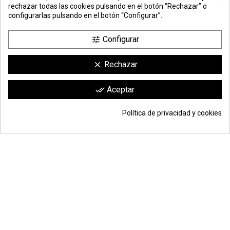
rechazar todas las cookies pulsando en el botón “Rechazar” o
configurarlas pulsando en el botón “Configurar”.
Configurar
tune
Rechazar
clear
Comerciante aprobado por la Sociedad de Opiniones Contrastadas,
haga
Aceptar
done_all
clic aquí para mostrar el certificado
.
Política de privacidad y cookies
53,38 €
Añadir a la cesta
*
© Todos los derechos reservados | Moldiber Aragon S.L.U.