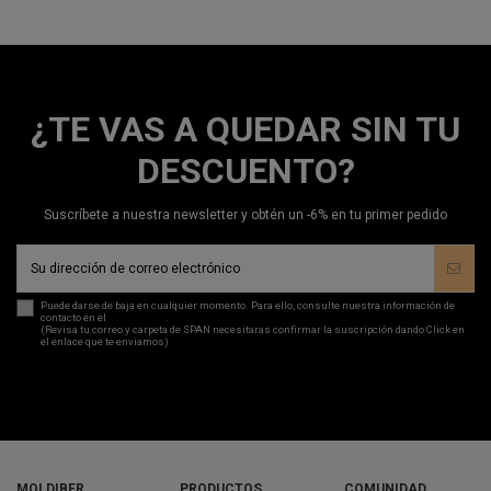
¿TE VAS A QUEDAR SIN TU
DESCUENTO?
Suscríbete a nuestra newsletter y obtén un -6% en tu primer pedido
Puede darse de baja en cualquier momento. Para ello, consulte nuestra información de
contacto en el
aviso legal
.
(Revisa tu correo y carpeta de SPAN necesitaras confirmar la suscripción dando Click en
el enlace que te enviamos)
MOLDIBER
PRODUCTOS
COMUNIDAD