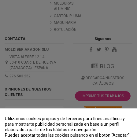
MOLDURAS
ALUMINIO
CARTÓN PLUMA
MAQUINARIA
ROTULACIÓN
CONTACTA
Síguenos
MOLDIBER ARAGON SLU
VISTA ALEGRE 12-14
50410 CUARTE DE HUERVA
BLOG
(ZARAGOZA) · ESPAÑA
976 503 252
DESCARGA NUESTROS
CATÁLOGOS
OPINIONES DE NUESTROS
CLIENTES
IMPRIME TUS TRABAJOS
Controle su privacidad
Utilizamos cookies propias y de terceros para fines analíticos y
para mostrarte publicidad personalizada en base a un perfil
elaborado a partir de tus hábitos de navegación.
PREMIOS
METODOS
ENVÍO
COMERCIO
INSTITUCIONAL
Puedes aceptar todas las cookies pulsando en el botón “Aceptar”,
DE PAGO
SEGURO