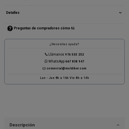
(1 reseñas)
expand_more
Detalles
Preguntas de compradores cómo tú
¿Necesitas ayuda?
Llámanos
976 503 252
WhatsApp
667 838 947
comercial@moldiber.com
Lun - Jue 8h a 16h Vie 8h a 14h
Descripción