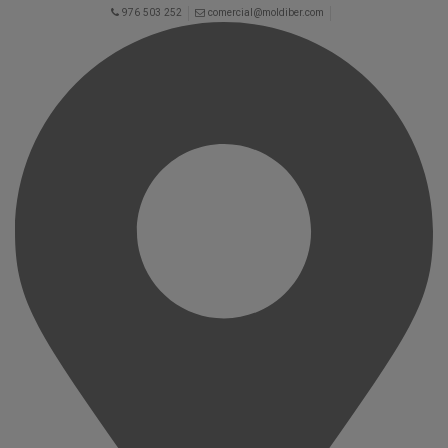
976 503 252
comercial@moldiber.com