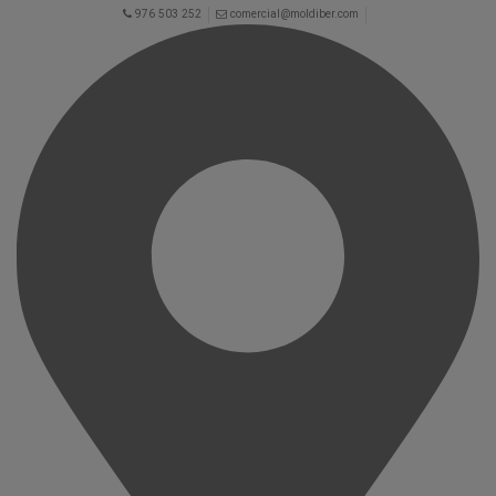
976 503 252
comercial@moldiber.com