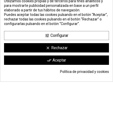
Utilizamos cookies propias y de terceros para fines analíticos y
para mostrarte publicidad personalizada en base a un perfil
elaborado a partir de tus hábitos de navegación.
PREMIOS
METODOS
ENVÍO
COMERCIO
INSTITUCIONAL
Puedes aceptar todas las cookies pulsando en el botón “Aceptar”,
DE PAGO
SEGURO
rechazar todas las cookies pulsando en el botón “Rechazar” o
configurarlas pulsando en el botón “Configurar”.
Configurar
tune
Rechazar
clear
Comerciante aprobado por la Sociedad de Opiniones Contrastadas,
haga
Aceptar
done_all
clic aquí para mostrar el certificado
.
Política de privacidad y cookies
© Todos los derechos reservados | Moldiber Aragon S.L.U.