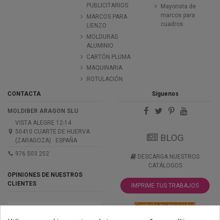
PUBLICITARIOS
Mayorista de
marcos para
MARCOS PARA
cuadros
LIENZO
MOLDURAS
ALUMINIO
CARTÓN PLUMA
MAQUINARIA
ROTULACIÓN
CONTACTA
Síguenos
MOLDIBER ARAGON SLU
VISTA ALEGRE 12-14
50410 CUARTE DE HUERVA
BLOG
(ZARAGOZA) · ESPAÑA
976 503 252
DESCARGA NUESTROS
CATÁLOGOS
OPINIONES DE NUESTROS
CLIENTES
IMPRIME TUS TRABAJOS
Controle su privacidad