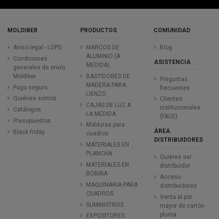
MOLDIBER
PRODUCTOS
COMUNIDAD
Aviso legal - LOPD
MARCOS DE
Blog
ALUMINIO (A
Condiciones
ASISTENCIA
MEDIDA)
generales de envío
Moldiber
BASTIDORES DE
Preguntas
MADERA PARA
Pago seguro
frecuentes
LIENZO
Quiénes somos
Clientes
CAJAS DE LUZ A
institucionales
Catálogos
LA MEDIDA
(FACE)
Presupuestos
Molduras para
ÁREA
Black friday
cuadros
DISTRIBUIDORES
MATERIALES EN
PLANCHA
Quieres ser
MATERIALES EN
distribuidor
BOBINA
Acceso
MAQUINARIA PARA
distribuidores
CUADROS
Venta al por
SUMINISTROS
mayor de cartón
pluma
EXPOSITORES