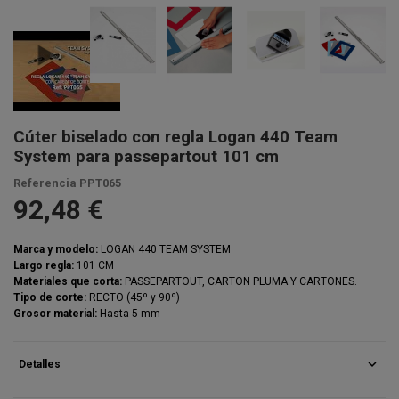
Cúter biselado con regla Logan 440 Team
System para passepartout 101 cm
Referencia
PPT065
92,48 €
Marca y modelo:
LOGAN 440 TEAM SYSTEM
Largo regla:
101 CM
Materiales que corta:
PASSEPARTOUT, CARTON PLUMA Y CARTONES.
Tipo de corte:
RECTO (45º y 90º)
Grosor material:
Hasta 5 mm
expand_more
Detalles