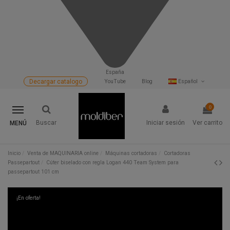
España
Decargar catalogo
YouTube
Blog
Español
0
Buscar
Iniciar sesión
Ver carrito
MENÚ
Inicio
Venta de MAQUINARIA online
Máquinas cortadoras
Cortadoras
Passepartout
Cúter biselado con regla Logan 440 Team System para
passepartout 101 cm
¡En oferta!