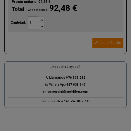
Precio unitario:
92,48 €
92,48 €
Total
(IVA no incluido):

Cantidad:

Añadir al Carrito
¿Necesitas ayuda?
Llámanos
976 503 252
WhatsApp
667 838 947
comercial@moldiber.com
Lun - Jue 8h a 16h Vie 8h a 14h