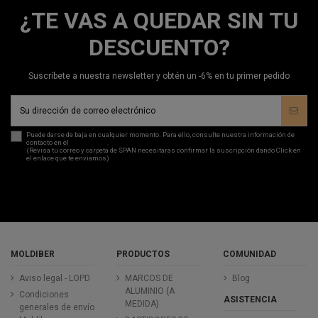
¿TE VAS A QUEDAR SIN TU
DESCUENTO?
Suscríbete a nuestra newsletter y obtén un -6% en tu primer pedido
Puede darse de baja en cualquier momento. Para ello, consulte nuestra información de
contacto en el
aviso legal
.
(Revisa tu correo y carpeta de SPAN necesitaras confirmar la suscripción dando Click en
el enlace que te enviamos)
MOLDIBER
PRODUCTOS
COMUNIDAD
Aviso legal - LOPD
MARCOS DE
Blog
ALUMINIO (A
Condiciones
ASISTENCIA
MEDIDA)
generales de envío