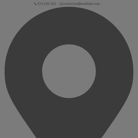
976 503 252
comercial@moldiber.com