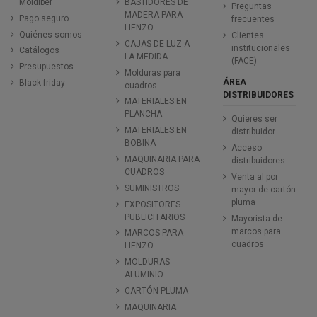
Moldiber
BASTIDORES DE
Preguntas
MADERA PARA
Pago seguro
frecuentes
LIENZO
Quiénes somos
Clientes
CAJAS DE LUZ A
institucionales
Catálogos
LA MEDIDA
(FACE)
Presupuestos
Molduras para
ÁREA
Black friday
cuadros
DISTRIBUIDORES
MATERIALES EN
PLANCHA
Quieres ser
MATERIALES EN
distribuidor
BOBINA
Acceso
MAQUINARIA PARA
distribuidores
CUADROS
Venta al por
SUMINISTROS
mayor de cartón
pluma
EXPOSITORES
PUBLICITARIOS
Mayorista de
marcos para
MARCOS PARA
cuadros
LIENZO
MOLDURAS
ALUMINIO
CARTÓN PLUMA
MAQUINARIA