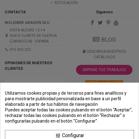
ROTULACIÓN
CONTACTA
Síguenos
MOLDIBER ARAGON SLU
VISTA ALEGRE 12-14
50410 CUARTE DE HUERVA
BLOG
(ZARAGOZA) · ESPAÑA
976 503 252
DESCARGA NUESTROS
CATÁLOGOS
OPINIONES DE NUESTROS
CLIENTES
IMPRIME TUS TRABAJOS
Controle su privacidad
Utilizamos cookies propias y de terceros para fines analíticos y
para mostrarte publicidad personalizada en base a un perfil
elaborado a partir de tus hábitos de navegación.
PREMIOS
METODOS
ENVÍO
COMERCIO
INSTITUCIONAL
Puedes aceptar todas las cookies pulsando en el botón “Aceptar”,
DE PAGO
SEGURO
rechazar todas las cookies pulsando en el botón “Rechazar” o
configurarlas pulsando en el botón “Configurar”.
Configurar
tune