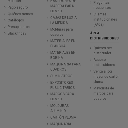
Moldiber
BASTIDORES DE
Preguntas
MADERA PARA
Pago seguro
frecuentes
LIENZO
Quiénes somos
Clientes
CAJAS DE LUZ A
institucionales
Catálogos
LA MEDIDA
(FACE)
Presupuestos
Molduras para
ÁREA
Black friday
cuadros
DISTRIBUIDORES
MATERIALES EN
PLANCHA
Quieres ser
MATERIALES EN
distribuidor
BOBINA
Acceso
MAQUINARIA PARA
distribuidores
CUADROS
Venta al por
SUMINISTROS
mayor de cartón
pluma
EXPOSITORES
PUBLICITARIOS
Mayorista de
marcos para
MARCOS PARA
cuadros
LIENZO
MOLDURAS
ALUMINIO
CARTÓN PLUMA
MAQUINARIA