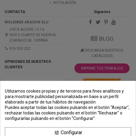
ROTULACIÓN
CONTACTA
Síguenos
MOLDIBER ARAGON SLU
VISTA ALEGRE 12-14
50410 CUARTE DE HUERVA
BLOG
(ZARAGOZA) · ESPAÑA
976 503 252
DESCARGA NUESTROS
CATÁLOGOS
OPINIONES DE NUESTROS
CLIENTES
IMPRIME TUS TRABAJOS
Controle su privacidad
Utilizamos cookies propias y de terceros para fines analíticos y
para mostrarte publicidad personalizada en base a un perfil
elaborado a partir de tus hábitos de navegación.
PREMIOS
METODOS
ENVÍO
COMERCIO
INSTITUCIONAL
Puedes aceptar todas las cookies pulsando en el botón “Aceptar”,
DE PAGO
SEGURO
rechazar todas las cookies pulsando en el botón “Rechazar” o
configurarlas pulsando en el botón “Configurar”.
Configurar
tune