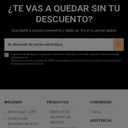
¿TE VAS A QUEDAR SIN TU
DESCUENTO?
Suscríbete a nuestra newsletter y obtén un -6% en tu primer pedido
Puede darse de baja en cualquier momento. Para ello, consulte nuestra información de
contacto en el
aviso legal
.
(Revisa tu correo y carpeta de SPAN necesitaras confirmar la suscripción dando Click en
el enlace que te enviamos)
MOLDIBER
PRODUCTOS
COMUNIDAD
Aviso legal - LOPD
MARCOS DE
Blog
ALUMINIO (A
Condiciones
ASISTENCIA
MEDIDA)
generales de envío