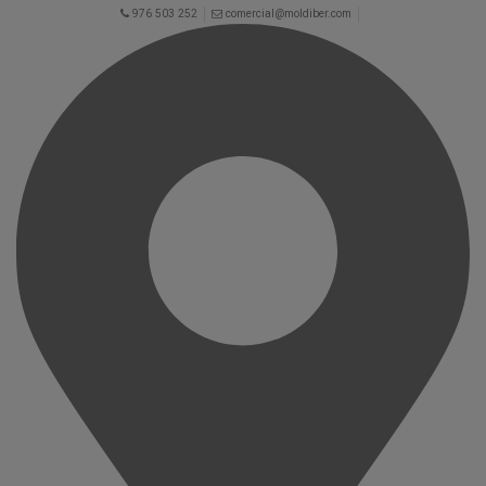
976 503 252
comercial@moldiber.com