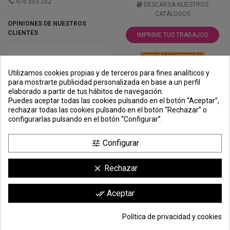
976 503 252
DESCARGA NUESTROS
CATÁLOGOS
OPINIONES DE NUESTROS
CLIENTES
IMPRIME TUS TRABAJOS
Controle su privacidad
Utilizamos cookies propias y de terceros para fines analíticos y
para mostrarte publicidad personalizada en base a un perfil
elaborado a partir de tus hábitos de navegación.
PREMIOS
METODOS
ENVÍO
COMERCIO
INSTITUCIONAL
Puedes aceptar todas las cookies pulsando en el botón “Aceptar”,
DE PAGO
SEGURO
rechazar todas las cookies pulsando en el botón “Rechazar” o
configurarlas pulsando en el botón “Configurar”.
Configurar
tune
Rechazar
clear
Comerciante aprobado por la Sociedad de Opiniones Contrastadas,
haga
Aceptar
done_all
clic aquí para mostrar el certificado
.
Política de privacidad y cookies
30,82 €
Añadir a la cesta
*
© Todos los derechos reservados | Moldiber Aragon S.L.U.