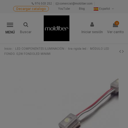
976 503 252
comercial@moldiber.com
Decargar catalogo
YouTube
Blog
Español
0
Buscar
Iniciar sesión
Ver carrito
MENÚ
Inicio
LED COMPONENTES ILUMINACIÓN
tira rigida led
MÓDULO LED
FONDO. 0,2W FONDOLED MINIMI