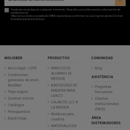
Puede darse de baja en cualquier momento. Para ello, consulte nuestra información de
contacto en el
aviso legal
.
(Revisa tu correo y carpeta de SPAN necesitaras confirmar la suscripción dando Click en
el enlace que te enviamos)
MOLDIBER
PRODUCTOS
COMUNIDAD
Aviso legal - LOPD
MARCOS DE
Blog
ALUMINIO (A
Condiciones
ASISTENCIA
MEDIDA)
generales de envío
Moldiber
BASTIDORES DE
Preguntas
MADERA PARA
Pago seguro
frecuentes
LIENZO
Quiénes somos
Clientes
CAJAS DE LUZ A
institucionales
Catálogos
LA MEDIDA
(FACE)
Presupuestos
Molduras para
ÁREA
Black friday
cuadros
DISTRIBUIDORES
MATERIALES EN