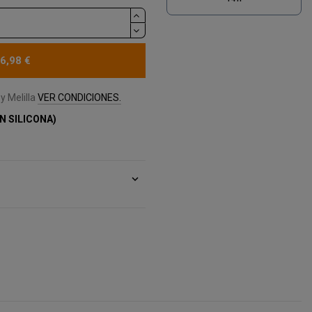
6,98 €
y Melilla
VER CONDICIONES.
N SILICONA)
expand_more