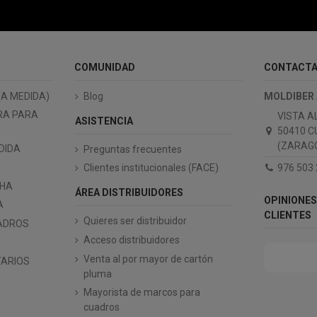
COMUNIDAD
CONTACT
(A MEDIDA)
Blog
MOLDIBER
RA PARA
VISTA A
ASISTENCIA
50410 C
(ZARAGO
DIDA
Preguntas frecuentes
976 503
Clientes institucionales (FACE)
CHA
ÁREA DISTRIBUIDORES
OPINIONES
A
CLIENTES
Quieres ser distribuidor
ADROS
Acceso distribuidores
Venta al por mayor de cartón
TARIOS
pluma
Mayorista de marcos para
cuadros