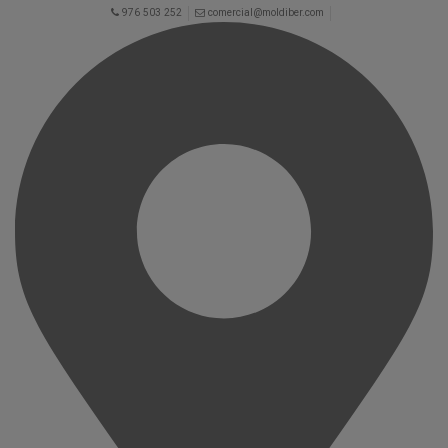
976 503 252
comercial@moldiber.com