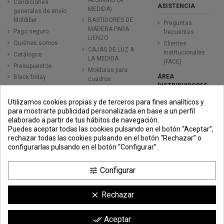
Condiciones
ASISTENCIA
MEDIDA)
generales de envío
Moldiber
BASTIDORES DE
Preguntas
MADERA PARA
Pago seguro
frecuentes
LIENZO
Quiénes somos
Clientes
CAJAS DE LUZ A
institucionales
Catálogos
LA MEDIDA
(FACE)
Presupuestos
Molduras para
ÁREA
Black friday
cuadros
DISTRIBUIDORES
MATERIALES EN
PLANCHA
Utilizamos cookies propias y de terceros para fines analíticos y
Quieres ser
para mostrarte publicidad personalizada en base a un perfil
MATERIALES EN
distribuidor
elaborado a partir de tus hábitos de navegación.
BOBINA
Acceso
Puedes aceptar todas las cookies pulsando en el botón “Aceptar”,
MAQUINARIA PARA
distribuidores
rechazar todas las cookies pulsando en el botón “Rechazar” o
CUADROS
Venta al por
configurarlas pulsando en el botón “Configurar”.
SUMINISTROS
mayor de cartón
pluma
EXPOSITORES
Configurar
tune
PUBLICITARIOS
Mayorista de
marcos para
MARCOS PARA
cuadros
LIENZO
Rechazar
clear
MOLDURAS
ALUMINIO
Aceptar
done_all