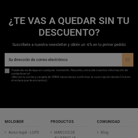
¿TE VAS A QUEDAR SIN TU
DESCUENTO?
Suscríbete a nuestra newsletter y obtén un -6% en tu primer pedido
Puede darse de baja en cualquier momento. Para ello, consulte nuestra información de
contacto en el
aviso legal
.
(Revisa tu correo y carpeta de SPAN necesitaras confirmar la suscripción dando Click en
el enlace que te enviamos)
MOLDIBER
PRODUCTOS
COMUNIDAD
Aviso legal - LOPD
MARCOS DE
Blog
ALUMINIO (A