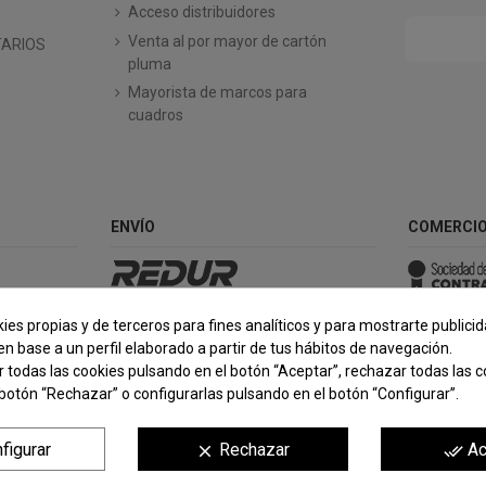
Acceso distribuidores
Venta al por mayor de cartón
TARIOS
pluma
Mayorista de marcos para
cuadros
ENVÍO
COMERCIO
ies propias y de terceros para fines analíticos y para mostrarte publici
n base a un perfil elaborado a partir de tus hábitos de navegación.
todas las cookies pulsando en el botón “Aceptar”, rechazar todas las c
botón “Rechazar” o configurarlas pulsando en el botón “Configurar”.
figurar
Rechazar
Ac
clear
done_all