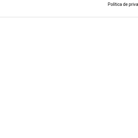
,
haga clic aquí para mostrar el certificado
.
Política de priv