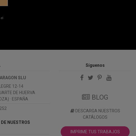
 el
A
Síguenos
 ARAGON SLU
LEGRE 12-14
UARTE DE HUERVA
BLOG
ZA) · ESPAÑA
 252
DESCARGA NUESTROS
CATÁLOGOS
 DE NUESTROS
IMPRIME TUS TRABAJOS