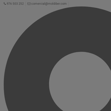
976 503 252
comercial@moldiber.com