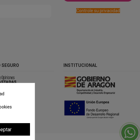
Controle su privacidad
 SEGURO
INSTITUCIONAL
dad
ookies
eptar