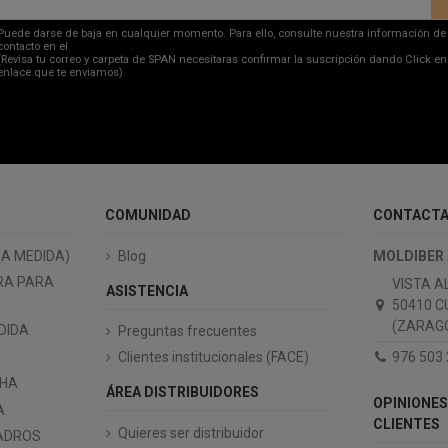
Puede darse de baja en cualquier momento. Para ello, consulte nuestra información de
contacto en el
aviso legal
.
(Revisa tu correo y carpeta de SPAN necesitaras confirmar la suscripción dando Click en
enlace que te enviamos)
COMUNIDAD
CONTACT
(A MEDIDA)
Blog
MOLDIBER
RA PARA
VISTA A
ASISTENCIA
50410 C
(ZARAGO
DIDA
Preguntas frecuentes
976 503
Clientes institucionales (FACE)
CHA
ÁREA DISTRIBUIDORES
OPINIONES
A
CLIENTES
Quieres ser distribuidor
ADROS