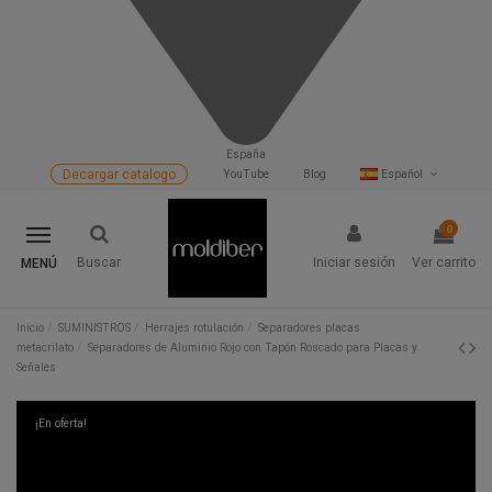
España
Decargar catalogo
YouTube
Blog
Español
0
Buscar
Iniciar sesión
Ver carrito
MENÚ
Inicio
SUMINISTROS
Herrajes rotulación
Separadores placas
metacrilato
Separadores de Aluminio Rojo con Tapón Roscado para Placas y
Señales
¡En oferta!