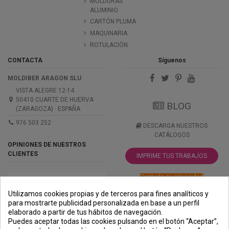
MOLDURAS
ALUMINIO
CARTÓN PLUMA
MAQUINARIA
ROTULACIÓN
CONTACTA
Síguenos
MOLDIBER ARAGON SLU
VISTA ALEGRE 12-14
50410 CUARTE DE HUERVA
BLOG
(ZARAGOZA) · ESPAÑA
976 503 252
DESCARGA NUESTROS
CATÁLOGOS
OPINIONES DE NUESTROS
CLIENTES
IMPRIME TUS TRABAJOS
Controle su privacidad
Utilizamos cookies propias y de terceros para fines analíticos y
para mostrarte publicidad personalizada en base a un perfil
elaborado a partir de tus hábitos de navegación.
PREMIOS
METODOS
ENVÍO
COMERCIO
INSTITUCIONAL
Puedes aceptar todas las cookies pulsando en el botón “Aceptar”,
DE PAGO
SEGURO