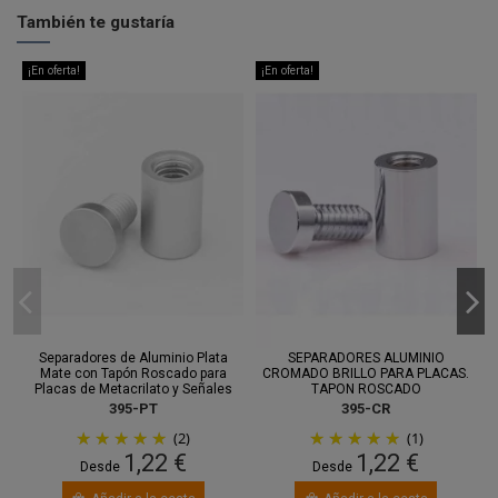
También te gustaría
¡En oferta!
¡En oferta!
Separadores de Aluminio Plata
SEPARADORES ALUMINIO
S
Mate con Tapón Roscado para
CROMADO BRILLO PARA PLACAS.
Placas de Metacrilato y Señales
TAPON ROSCADO
395-PT
395-CR
(2)
(1)
1,22 €
1,22 €
Desde
Desde