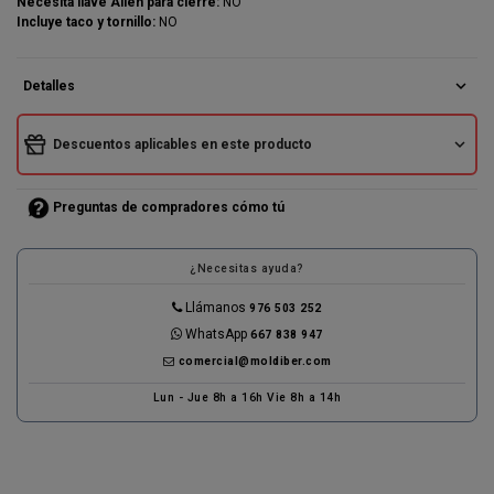
Necesita llave Allen para cierre:
NO
Incluye taco y tornillo:
NO
expand_more
Detalles
expand_more
Descuentos aplicables en este producto
Preguntas de compradores cómo tú
¿Necesitas ayuda?
Llámanos
976 503 252
WhatsApp
667 838 947
comercial@moldiber.com
Lun - Jue 8h a 16h Vie 8h a 14h