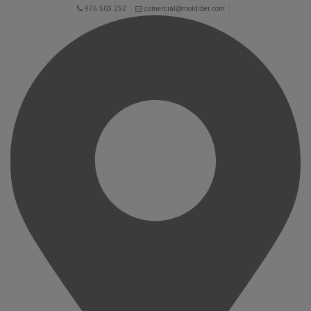
976 503 252
comercial@moldiber.com