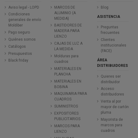
Aviso legal - LOPD
MARCOS DE
Blog
ALUMINIO (A
Condiciones
ASISTENCIA
MEDIDA)
generales de envío
Moldiber
BASTIDORES DE
Preguntas
MADERA PARA
Pago seguro
frecuentes
LIENZO
Quiénes somos
Clientes
CAJAS DE LUZ A
institucionales
Catálogos
LA MEDIDA
(FACE)
Presupuestos
Molduras para
ÁREA
Black friday
cuadros
DISTRIBUIDORES
MATERIALES EN
PLANCHA
Quieres ser
MATERIALES EN
distribuidor
BOBINA
Acceso
MAQUINARIA PARA
distribuidores
CUADROS
Venta al por
SUMINISTROS
mayor de cartón
pluma
EXPOSITORES
PUBLICITARIOS
Mayorista de
marcos para
MARCOS PARA
cuadros
LIENZO