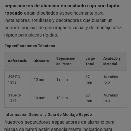
separadores de aluminio en acabado rojo con tapón
roscado
están diseñados específicamente para
instaladores, rotulistas y decoradores que buscan un
soporte original, de gran impacto visual y de montaje ultra
rápido para placas rígidas.
Especificaciones Técnicas
Separación
Largo
Acabado y
Referencia
Diámetro
de Pared
Total
Material
395-RO-
17
Aluminio
13 mm
13 mm
1313
mm
rojo
395-RO-
23
Aluminio
13 mm
19 mm
1319
mm
rojo
Información General y Guía de Montaje Rápido
Nuestros separadores espaciadores de aluminio para
placas de pared están especialmente indicados para