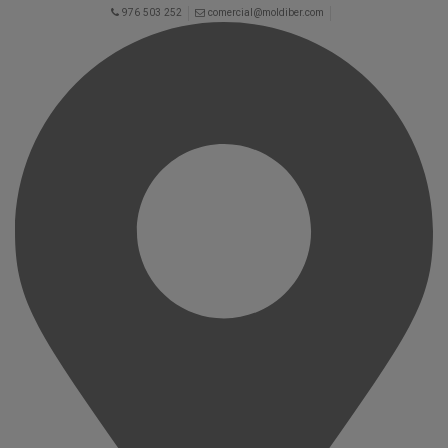
976 503 252
comercial@moldiber.com