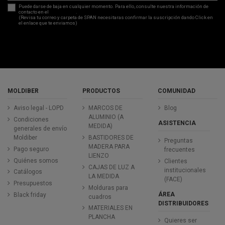
Puede darse de baja en cualquier momento. Para ello, consulte nuestra información de
contacto en el
aviso legal
.
(Revisa tu correo y carpeta de SPAN necesitaras confirmar la suscripción dando Click en
el enlace que te enviamos)
MOLDIBER
PRODUCTOS
COMUNIDAD
Aviso legal - LOPD
MARCOS DE
Blog
ALUMINIO (A
Condiciones
ASISTENCIA
MEDIDA)
generales de envío
Moldiber
BASTIDORES DE
Preguntas
MADERA PARA
Pago seguro
frecuentes
LIENZO
Quiénes somos
Clientes
CAJAS DE LUZ A
institucionales
Catálogos
LA MEDIDA
(FACE)
Presupuestos
Molduras para
ÁREA
Black friday
cuadros
DISTRIBUIDORES
MATERIALES EN
PLANCHA
Quieres ser