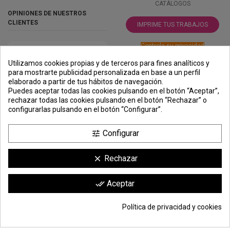
CATÁLOGOS
OPINIONES DE NUESTROS
CLIENTES
IMPRIME TUS TRABAJOS
Controle su privacidad
Utilizamos cookies propias y de terceros para fines analíticos y
para mostrarte publicidad personalizada en base a un perfil
elaborado a partir de tus hábitos de navegación.
PREMIOS
METODOS
ENVÍO
COMERCIO
INSTITUCIONAL
Puedes aceptar todas las cookies pulsando en el botón “Aceptar”,
DE PAGO
SEGURO
rechazar todas las cookies pulsando en el botón “Rechazar” o
configurarlas pulsando en el botón “Configurar”.
Configurar
tune
Rechazar
clear
Comerciante aprobado por la Sociedad de Opiniones Contrastadas,
haga
Aceptar
done_all
clic aquí para mostrar el certificado
.
Política de privacidad y cookies
© Todos los derechos reservados | Moldiber Aragon S.L.U.