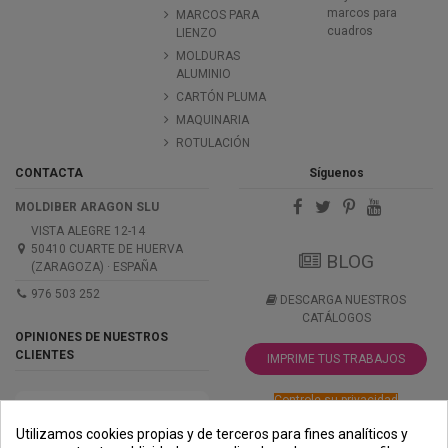
marcos para
MARCOS PARA
cuadros
LIENZO
MOLDURAS
ALUMINIO
CARTÓN PLUMA
MAQUINARIA
ROTULACIÓN
CONTACTA
Síguenos
MOLDIBER ARAGON SLU
VISTA ALEGRE 12-14
50410 CUARTE DE HUERVA
BLOG
(ZARAGOZA) · ESPAÑA
976 503 252
DESCARGA NUESTROS
CATÁLOGOS
OPINIONES DE NUESTROS
CLIENTES
IMPRIME TUS TRABAJOS
Controle su privacidad
Utilizamos cookies propias y de terceros para fines analíticos y