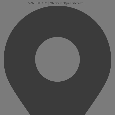
976 503 252
comercial@moldiber.com