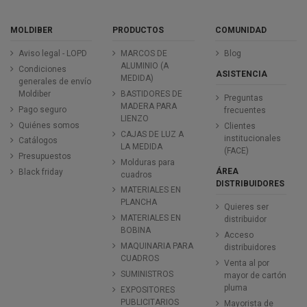
MOLDIBER
PRODUCTOS
COMUNIDAD
Aviso legal - LOPD
MARCOS DE
Blog
ALUMINIO (A
Condiciones
ASISTENCIA
MEDIDA)
generales de envío
Moldiber
BASTIDORES DE
Preguntas
MADERA PARA
Pago seguro
frecuentes
LIENZO
Quiénes somos
Clientes
CAJAS DE LUZ A
institucionales
Catálogos
LA MEDIDA
(FACE)
Presupuestos
Molduras para
ÁREA
Black friday
cuadros
DISTRIBUIDORES
MATERIALES EN
PLANCHA
Quieres ser
MATERIALES EN
distribuidor
BOBINA
Acceso
MAQUINARIA PARA
distribuidores
CUADROS
Venta al por
SUMINISTROS
mayor de cartón
pluma
EXPOSITORES
PUBLICITARIOS
Mayorista de