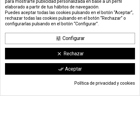
para mostrarte publicidad personalizada en base a un perfil
elaborado a partir de tus hábitos de navegación.
PREMIOS
METODOS
ENVÍO
COMERCIO
INSTITUCIONAL
Puedes aceptar todas las cookies pulsando en el botón “Aceptar”,
DE PAGO
SEGURO
rechazar todas las cookies pulsando en el botón “Rechazar” o
configurarlas pulsando en el botón “Configurar”.
Configurar
tune
Rechazar
clear
Comerciante aprobado por la Sociedad de Opiniones Contrastadas,
haga
Aceptar
done_all
clic aquí para mostrar el certificado
.
Política de privacidad y cookies
39,97 €
Añadir a la cesta
*
© Todos los derechos reservados | Moldiber Aragon S.L.U.