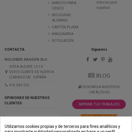
marcos para
MARCOS PARA
cuadros
LIENZO
MOLDURAS
ALUMINIO
CARTÓN PLUMA
MAQUINARIA
ROTULACIÓN
CONTACTA
Síguenos
MOLDIBER ARAGON SLU
VISTA ALEGRE 12-14
50410 CUARTE DE HUERVA
BLOG
(ZARAGOZA) · ESPAÑA
976 503 252
DESCARGA NUESTROS
CATÁLOGOS
OPINIONES DE NUESTROS
CLIENTES
IMPRIME TUS TRABAJOS
Controle su privacidad
Utilizamos cookies propias y de terceros para fines analíticos y
para mostrarte publicidad personalizada en base a un perfil