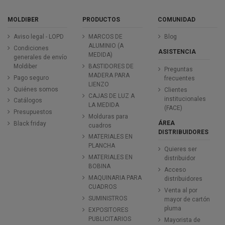
MOLDIBER
PRODUCTOS
COMUNIDAD
Aviso legal - LOPD
MARCOS DE
Blog
ALUMINIO (A
Condiciones
ASISTENCIA
MEDIDA)
generales de envío
Moldiber
BASTIDORES DE
Preguntas
MADERA PARA
Pago seguro
frecuentes
LIENZO
Quiénes somos
Clientes
CAJAS DE LUZ A
institucionales
Catálogos
LA MEDIDA
(FACE)
Presupuestos
Molduras para
ÁREA
Black friday
cuadros
DISTRIBUIDORES
MATERIALES EN
PLANCHA
Quieres ser
MATERIALES EN
distribuidor
BOBINA
Acceso
MAQUINARIA PARA
distribuidores
CUADROS
Venta al por
SUMINISTROS
mayor de cartón
pluma
EXPOSITORES
PUBLICITARIOS
Mayorista de