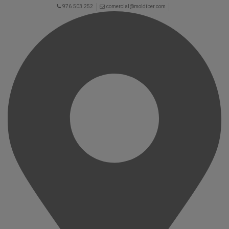
976 503 252
comercial@moldiber.com