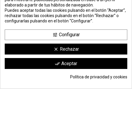
elaborado a partir de tus hábitos de navegación.
PREMIOS
METODOS
ENVÍO
COMERCIO
INSTITUCIONAL
Puedes aceptar todas las cookies pulsando en el botón “Aceptar”,
DE PAGO
SEGURO
rechazar todas las cookies pulsando en el botón “Rechazar” o
configurarlas pulsando en el botón “Configurar”.
Configurar
tune
Rechazar
clear
Comerciante aprobado por la Sociedad de Opiniones Contrastadas,
haga
Aceptar
done_all
clic aquí para mostrar el certificado
.
Política de privacidad y cookies
39,97 €
Añadir a la cesta
*
© Todos los derechos reservados | Moldiber Aragon S.L.U.