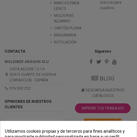
marcos para
MARCOS PARA
cuadros
LIENZO
MOLDURAS
ALUMINIO
CARTÓN PLUMA
MAQUINARIA
ROTULACIÓN
CONTACTA
Síguenos
MOLDIBER ARAGON SLU
VISTA ALEGRE 12-14
50410 CUARTE DE HUERVA
BLOG
(ZARAGOZA) · ESPAÑA
976 503 252
DESCARGA NUESTROS
CATÁLOGOS
OPINIONES DE NUESTROS
CLIENTES
IMPRIME TUS TRABAJOS
Controle su privacidad
Utilizamos cookies propias y de terceros para fines analíticos y
para mostrarte publicidad personalizada en base a un perfil