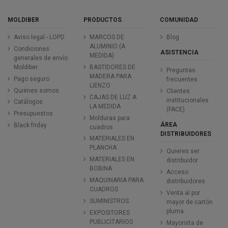
MOLDIBER
PRODUCTOS
COMUNIDAD
Aviso legal - LOPD
MARCOS DE
Blog
ALUMINIO (A
Condiciones
ASISTENCIA
MEDIDA)
generales de envío
Moldiber
BASTIDORES DE
Preguntas
MADERA PARA
Pago seguro
frecuentes
LIENZO
Quiénes somos
Clientes
CAJAS DE LUZ A
institucionales
Catálogos
LA MEDIDA
(FACE)
Presupuestos
Molduras para
ÁREA
Black friday
cuadros
DISTRIBUIDORES
MATERIALES EN
PLANCHA
Quieres ser
MATERIALES EN
distribuidor
BOBINA
Acceso
MAQUINARIA PARA
distribuidores
CUADROS
Venta al por
SUMINISTROS
mayor de cartón
pluma
EXPOSITORES
PUBLICITARIOS
Mayorista de