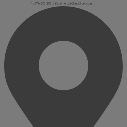
976 503 252
comercial@moldiber.com