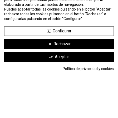
elaborado a partir de tus hábitos de navegación.
PREMIOS
METODOS
ENVÍO
COMERCIO
INSTITUCIONAL
Puedes aceptar todas las cookies pulsando en el botón “Aceptar”,
DE PAGO
SEGURO
rechazar todas las cookies pulsando en el botón “Rechazar” o
configurarlas pulsando en el botón “Configurar”.
Configurar
tune
Rechazar
clear
Comerciante aprobado por la Sociedad de Opiniones Contrastadas,
haga
Aceptar
done_all
clic aquí para mostrar el certificado
.
Política de privacidad y cookies
39,97 €
Añadir a la cesta
*
© Todos los derechos reservados | Moldiber Aragon S.L.U.