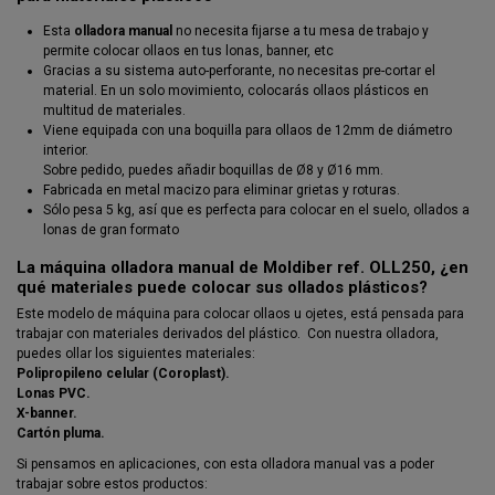
Esta
olladora manual
no necesita fijarse a tu mesa de trabajo y
permite colocar ollaos en tus lonas, banner, etc
Gracias a su sistema auto-perforante, no necesitas pre-cortar el
material. En un solo movimiento, colocarás ollaos plásticos en
multitud de materiales.
Viene equipada con una boquilla para ollaos de 12mm de diámetro
interior.
Sobre pedido, puedes añadir boquillas de Ø8 y Ø16 mm.
Fabricada en metal macizo para eliminar grietas y roturas.
Sólo pesa 5 kg, así que es perfecta para colocar en el suelo, ollados a
lonas de gran formato
La máquina olladora manual de Moldiber ref. OLL250, ¿en
qué materiales puede colocar sus ollados plásticos?
Este modelo de máquina para colocar ollaos u ojetes, está pensada para
trabajar con materiales derivados del plástico. Con nuestra olladora,
puedes ollar los siguientes materiales:
Polipropileno celular (Coroplast).
Lonas PVC.
X-banner.
Cartón pluma.
Si pensamos en aplicaciones, con esta olladora manual vas a poder
trabajar sobre estos productos: