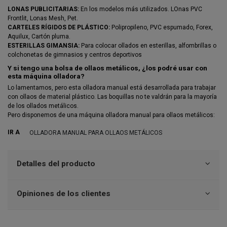
LONAS PUBLICITARIAS:
En los modelos más utilizados. LOnas PVC
Frontlit, Lonas Mesh, Pet.
CARTELES RÍGIDOS DE PLÁSTICO:
Polipropileno, PVC espumado, Forex,
Aquilux, Cartón pluma.
ESTERILLAS GIMANSIA:
Para colocar ollados en esterillas, alfombrillas o
colchonetas de gimnasios y centros deportivos
Y si tengo una bolsa de ollaos metálicos, ¿los podré usar con
esta máquina olladora?
Lo lamentamos, pero esta olladora manual está desarrollada para trabajar
con ollaos de material plástico. Las boquillas no te valdrán para la mayoría
de los ollados metálicos.
Pero disponemos de una máquina olladora manual para ollaos metálicos:
IR A
OLLADORA MANUAL PARA OLLAOS METÁLICOS
Detalles del producto
Opiniones de los clientes