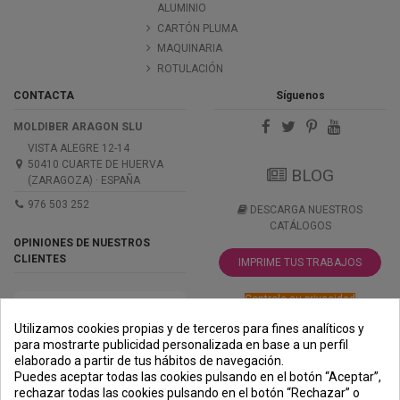
ALUMINIO
CARTÓN PLUMA
MAQUINARIA
ROTULACIÓN
CONTACTA
Síguenos
MOLDIBER ARAGON SLU
VISTA ALEGRE 12-14
50410 CUARTE DE HUERVA
BLOG
(ZARAGOZA) · ESPAÑA
976 503 252
DESCARGA NUESTROS
CATÁLOGOS
OPINIONES DE NUESTROS
CLIENTES
IMPRIME TUS TRABAJOS
Controle su privacidad
Utilizamos cookies propias y de terceros para fines analíticos y
para mostrarte publicidad personalizada en base a un perfil
elaborado a partir de tus hábitos de navegación.
PREMIOS
METODOS
ENVÍO
COMERCIO
INSTITUCIONAL
Puedes aceptar todas las cookies pulsando en el botón “Aceptar”,
DE PAGO
SEGURO
rechazar todas las cookies pulsando en el botón “Rechazar” o