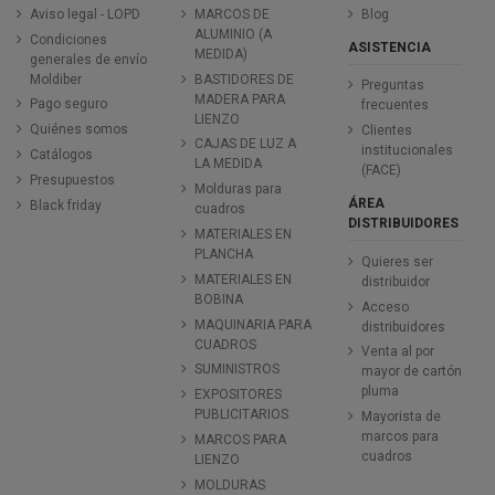
Aviso legal - LOPD
MARCOS DE
Blog
ALUMINIO (A
Condiciones
ASISTENCIA
MEDIDA)
generales de envío
Moldiber
BASTIDORES DE
Preguntas
MADERA PARA
Pago seguro
frecuentes
LIENZO
Quiénes somos
Clientes
CAJAS DE LUZ A
institucionales
Catálogos
LA MEDIDA
(FACE)
Presupuestos
Molduras para
ÁREA
Black friday
cuadros
DISTRIBUIDORES
MATERIALES EN
PLANCHA
Quieres ser
MATERIALES EN
distribuidor
BOBINA
Acceso
MAQUINARIA PARA
distribuidores
CUADROS
Venta al por
SUMINISTROS
mayor de cartón
pluma
EXPOSITORES
PUBLICITARIOS
Mayorista de
marcos para
MARCOS PARA
cuadros
LIENZO
MOLDURAS