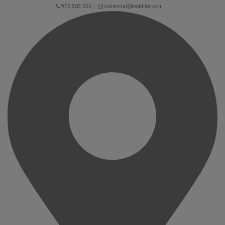
976 503 252
comercial@moldiber.com