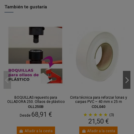
También te gustaría
BOQUILLAS repuesto para
Cinta técnica para reforzar lonas y
OLLADORA 250. Ollaos de plástico
carpas PVC – 40 mm x 25 m
OLL250B
CDL040
68,91 €
(3)
Desde
21,50 €
Añadir a la cesta
Añadir a la cesta