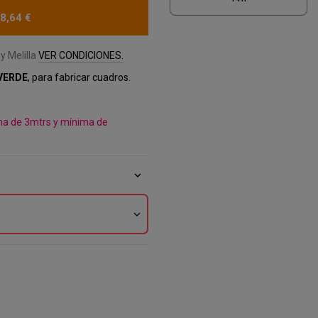
8,64 €
y Melilla
VER CONDICIONES.
 VERDE
, para fabricar cuadros.
ma de 3mtrs y mínima de
expand_more
expand_more