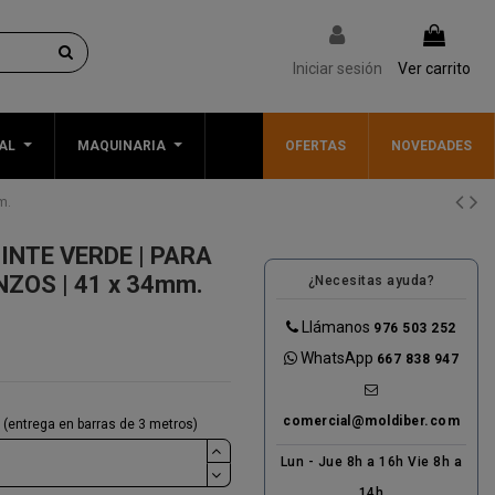
Iniciar sesión
Ver carrito
AL
MAQUINARIA
OFERTAS
NOVEDADES
m.
NTE VERDE | PARA
ZOS | 41 x 34mm.
¿Necesitas ayuda?
Llámanos
976 503 252
WhatsApp
667 838 947
comercial@moldiber.com
(entrega en barras de 3 metros)
Lun - Jue 8h a 16h Vie 8h a
14h