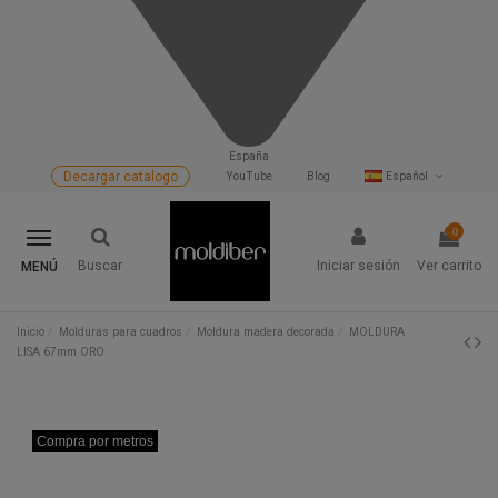
España
Decargar catalogo
YouTube
Blog
Español
0
Buscar
Iniciar sesión
Ver carrito
MENÚ
Inicio
Molduras para cuadros
Moldura madera decorada
MOLDURA
LISA 67mm ORO
Compra por metros
Compra por metros
Compra por metros