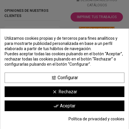
CATÁLOGOS
OPINIONES DE NUESTROS
CLIENTES
IMPRIME TUS TRABAJOS
Controle su privacidad
Utilizamos cookies propias y de terceros para fines analíticos y
para mostrarte publicidad personalizada en base a un perfil
elaborado a partir de tus hábitos de navegación.
PREMIOS
METODOS
ENVÍO
COMERCIO
INSTITUCIONAL
Puedes aceptar todas las cookies pulsando en el botón “Aceptar”,
DE PAGO
SEGURO
rechazar todas las cookies pulsando en el botón “Rechazar” o
configurarlas pulsando en el botón “Configurar”.
Configurar
tune
Rechazar
clear
compra por
metros lineales
. compra mínima:
6 metros
(entrega en barras de 3 metros)
Comerciante aprobado por la Sociedad de Opiniones Contrastadas,
haga
Aceptar
done_all
clic aquí para mostrar el certificado
.
Política de privacidad y cookies
65,22 €
Añadir a la cesta
*
© Todos los derechos reservados | Moldiber Aragon S.L.U.