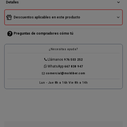
expand_more
Detalles
expand_more
Descuentos aplicables en este producto
Preguntas de compradores cómo tú
¿Necesitas ayuda?
Llámanos
976 503 252
WhatsApp
667 838 947
comercial@moldiber.com
Lun - Jue 8h a 16h Vie 8h a 14h