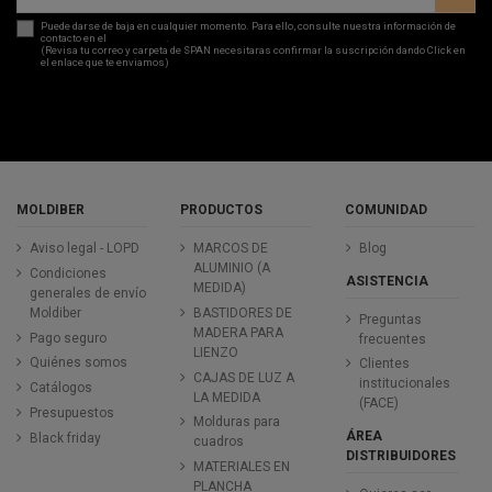
Puede darse de baja en cualquier momento. Para ello, consulte nuestra información de
contacto en el
aviso legal
.
(Revisa tu correo y carpeta de SPAN necesitaras confirmar la suscripción dando Click en
el enlace que te enviamos)
MOLDIBER
PRODUCTOS
COMUNIDAD
Aviso legal - LOPD
MARCOS DE
Blog
ALUMINIO (A
Condiciones
ASISTENCIA
MEDIDA)
generales de envío
Moldiber
BASTIDORES DE
Preguntas
MADERA PARA
Pago seguro
frecuentes
LIENZO
Quiénes somos
Clientes
CAJAS DE LUZ A
institucionales
Catálogos
LA MEDIDA
(FACE)
Presupuestos
Molduras para
ÁREA
Black friday
cuadros
DISTRIBUIDORES
MATERIALES EN
PLANCHA