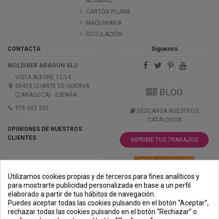
ALUMINIO
CARTÓN PLUMA
MAQUINARIA
ROTULACIÓN
CONTACTA
Síguenos
MOLDIBER ARAGON SLU
VISTA ALEGRE 12-14
50410 CUARTE DE HUERVA
BLOG
(ZARAGOZA) · ESPAÑA
976 503 252
DESCARGA NUESTROS
CATÁLOGOS
OPINIONES DE NUESTROS
CLIENTES
IMPRIME TUS TRABAJOS
Controle su privacidad
Utilizamos cookies propias y de terceros para fines analíticos y
para mostrarte publicidad personalizada en base a un perfil
elaborado a partir de tus hábitos de navegación.
PREMIOS
METODOS
ENVÍO
COMERCIO
INSTITUCIONAL
Puedes aceptar todas las cookies pulsando en el botón “Aceptar”,
DE PAGO
SEGURO
rechazar todas las cookies pulsando en el botón “Rechazar” o