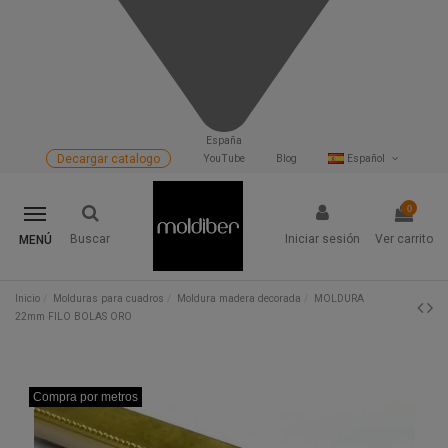
España
Decargar catalogo
YouTube
Blog
Español
0
Buscar
Iniciar sesión
Ver carrito
MENÚ
Inicio
Molduras para cuadros
Moldura madera decorada
MOLDURA
22mm FILO BOLAS ORO
Compra por metros
Compra por metros
Compra por metros