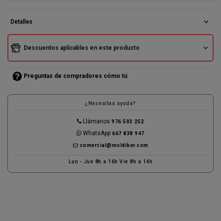
expand_more
Detalles
expand_more
Descuentos aplicables en este producto
Preguntas de compradores cómo tú
¿Necesitas ayuda?
Llámanos
976 503 252
WhatsApp
667 838 947
comercial@moldiber.com
Lun - Jue 8h a 16h Vie 8h a 14h