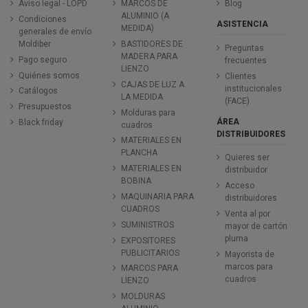
Aviso legal - LOPD
MARCOS DE
Blog
ALUMINIO (A
Condiciones
ASISTENCIA
MEDIDA)
generales de envío
Moldiber
BASTIDORES DE
Preguntas
MADERA PARA
Pago seguro
frecuentes
LIENZO
Quiénes somos
Clientes
CAJAS DE LUZ A
institucionales
Catálogos
LA MEDIDA
(FACE)
Presupuestos
Molduras para
ÁREA
Black friday
cuadros
DISTRIBUIDORES
MATERIALES EN
PLANCHA
Quieres ser
MATERIALES EN
distribuidor
BOBINA
Acceso
MAQUINARIA PARA
distribuidores
CUADROS
Venta al por
SUMINISTROS
mayor de cartón
pluma
EXPOSITORES
PUBLICITARIOS
Mayorista de
marcos para
MARCOS PARA
cuadros
LIENZO
MOLDURAS