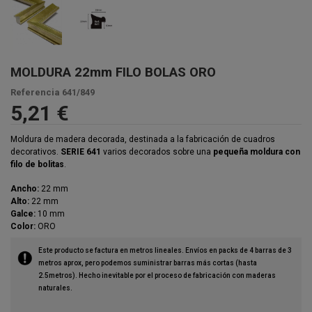
MOLDURA 22mm FILO BOLAS ORO
Referencia
641/849
5,21 €
Moldura de madera decorada, destinada a la fabricación de cuadros
decorativos.
SERIE 641
varios decorados sobre una
pequeña moldura con
filo de bolitas
.
Ancho:
22 mm
Alto:
22 mm
Galce:
10 mm
Color:
ORO
Este producto se factura en metros lineales. Envíos en packs de 4 barras de 3
metros aprox, pero podemos suministrar barras más cortas (hasta
2.5metros). Hecho inevitable por el proceso de fabricación con maderas
naturales.