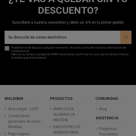
DESCUENTO?
Suscríbete a nuestra newsletter y obtén un -6% en tu primer pedido
Puede darse de baja en cualquier momento. Para ello, consulte nuestra información de
contacto en el
aviso legal
.
(Revisa tu correo y carpeta de SPAN necesitaras confirmar la suscripción dando Click en
el enlace que te enviamos)
MOLDIBER
PRODUCTOS
COMUNIDAD
Aviso legal - LOPD
MARCOS DE
Blog
ALUMINIO (A
Condiciones
ASISTENCIA
MEDIDA)
generales de envío
Moldiber
BASTIDORES DE
Preguntas
MADERA PARA
Pago seguro
frecuentes