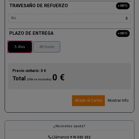
TRAVESAÑO DE REFUERZO
+ INFO
PLAZO DE ENTREGA
+ INFO
5 días
48 horas
Precio unitario:
0 €
0 €
Total
(IVA no incluido):
Añadir al Carrito
Mostrar Info
¿Necesitas ayuda?
Llámanos
976 503 252