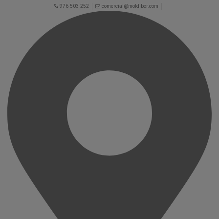
976 503 252
comercial@moldiber.com