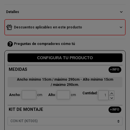
expand_more
Detalles
expand_more
Descuentos aplicables en este producto
Preguntas de compradores cómo tú
CONFIGURA TU PRODUCTO
MEDIDAS
+ INFO
Ancho mínimo 15cm /
máximo
290cm - Alto
mínimo
15cm
/
máximo
290cm
.

Cantidad:
Ancho:
cm
Alto:
cm

KIT DE MONTAJE
+ INFO