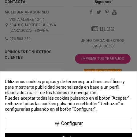
CONTACTA
Síguenos
MOLDIBER ARAGON SLU
VISTA ALEGRE 12-14
50410 CUARTE DE HUERVA
BLOG
(ZARAGOZA) · ESPAÑA
976 503 252
DESCARGA NUESTROS
CATÁLOGOS
OPINIONES DE NUESTROS
CLIENTES
IMPRIME TUS TRABAJOS
Controle su privacidad
Utilizamos cookies propias y de terceros para fines analíticos y
para mostrarte publicidad personalizada en base a un perfil
elaborado a partir de tus hábitos de navegación.
PREMIOS
METODOS
ENVÍO
COMERCIO
INSTITUCIONAL
Puedes aceptar todas las cookies pulsando en el botón “Aceptar”,
DE PAGO
SEGURO
rechazar todas las cookies pulsando en el botón “Rechazar” o
configurarlas pulsando en el botón “Configurar”.
Configurar
tune