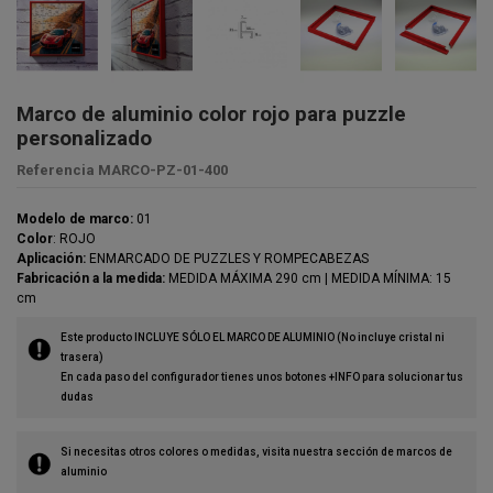
Marco de aluminio color rojo para puzzle
personalizado
Referencia
MARCO-PZ-01-400
Modelo de marco:
01
Color
: ROJO
Aplicación:
ENMARCADO DE PUZZLES Y ROMPECABEZAS
Fabricación a la medida:
MEDIDA MÁXIMA 290 cm | MEDIDA MÍNIMA: 15
cm
Este producto INCLUYE SÓLO EL MARCO DE ALUMINIO (No incluye cristal ni
trasera)
En cada paso del configurador tienes unos botones +INFO para solucionar tus
dudas
Si necesitas otros colores o medidas, visita nuestra sección de marcos de
aluminio