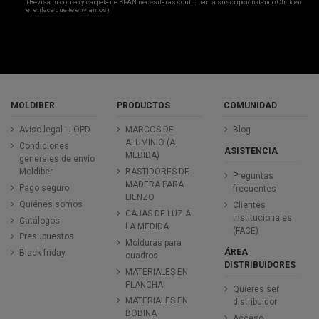
(Revisa tu correo y carpeta de SPAN necesitaras confirmar la suscripción dando Click en
el enlace que te enviamos)
MOLDIBER
PRODUCTOS
COMUNIDAD
Aviso legal - LOPD
MARCOS DE
Blog
ALUMINIO (A
Condiciones
ASISTENCIA
MEDIDA)
generales de envío
Moldiber
BASTIDORES DE
Preguntas
MADERA PARA
Pago seguro
frecuentes
LIENZO
Quiénes somos
Clientes
CAJAS DE LUZ A
institucionales
Catálogos
LA MEDIDA
(FACE)
Presupuestos
Molduras para
ÁREA
Black friday
cuadros
DISTRIBUIDORES
MATERIALES EN
PLANCHA
Quieres ser
MATERIALES EN
distribuidor
BOBINA
Acceso