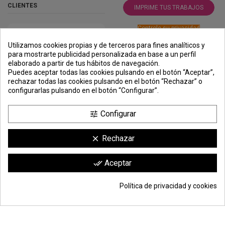
CLIENTES
IMPRIME TUS TRABAJOS
Controle su privacidad
Utilizamos cookies propias y de terceros para fines analíticos y
para mostrarte publicidad personalizada en base a un perfil
elaborado a partir de tus hábitos de navegación.
PREMIOS
METODOS
ENVÍO
COMERCIO
INSTITUCIONAL
Puedes aceptar todas las cookies pulsando en el botón “Aceptar”,
DE PAGO
SEGURO
rechazar todas las cookies pulsando en el botón “Rechazar” o
configurarlas pulsando en el botón “Configurar”.
Configurar
tune
Rechazar
clear
Comerciante aprobado por la Sociedad de Opiniones Contrastadas,
haga
Aceptar
done_all
clic aquí para mostrar el certificado
.
Política de privacidad y cookies
© Todos los derechos reservados | Moldiber Aragon S.L.U.