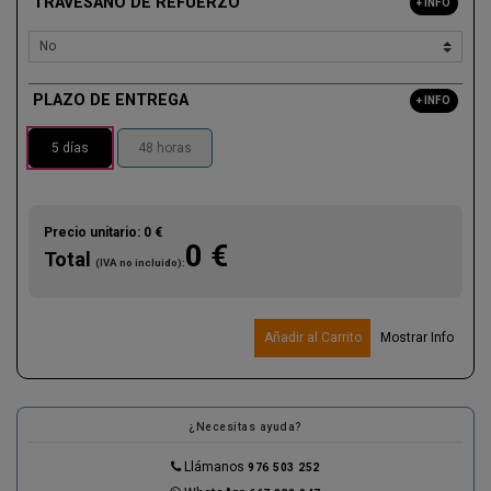
TRAVESAÑO DE REFUERZO
+ INFO
PLAZO DE ENTREGA
+ INFO
5 días
48 horas
Precio unitario:
0 €
0 €
Total
(IVA no incluido):
Añadir al Carrito
Mostrar Info
¿Necesitas ayuda?
Llámanos
976 503 252