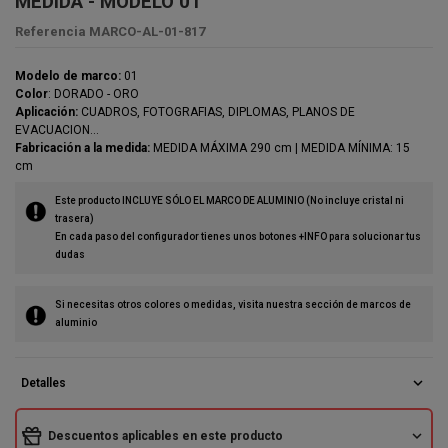
MEDIDA - MODELO 01
Referencia
MARCO-AL-01-817
Modelo de marco:
01
Color
: DORADO - ORO
Aplicación:
CUADROS, FOTOGRAFIAS, DIPLOMAS, PLANOS DE
EVACUACION...
Fabricación a la medida:
MEDIDA MÁXIMA 290 cm | MEDIDA MÍNIMA: 15
cm
Este producto INCLUYE SÓLO EL MARCO DE ALUMINIO (No incluye cristal ni
trasera)
En cada paso del configurador tienes unos botones +INFO para solucionar tus
dudas
Si necesitas otros colores o medidas, visita nuestra sección de marcos de
aluminio
expand_more
Detalles
expand_more
Descuentos aplicables en este producto