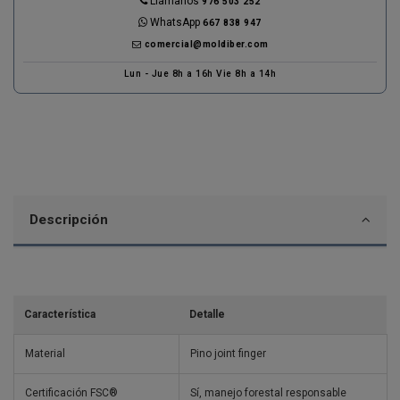
Llámanos
976 503 252
WhatsApp
667 838 947
comercial@moldiber.com
Lun - Jue 8h a 16h Vie 8h a 14h
Descripción
Característica
Detalle
Material
Pino joint finger
Certificación FSC®
Sí, manejo forestal responsable