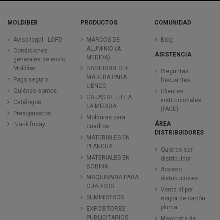
MOLDIBER
PRODUCTOS
COMUNIDAD
Aviso legal - LOPD
MARCOS DE
Blog
ALUMINIO (A
Condiciones
ASISTENCIA
MEDIDA)
generales de envío
Moldiber
BASTIDORES DE
Preguntas
MADERA PARA
Pago seguro
frecuentes
LIENZO
Quiénes somos
Clientes
CAJAS DE LUZ A
institucionales
Catálogos
LA MEDIDA
(FACE)
Presupuestos
Molduras para
ÁREA
Black friday
cuadros
DISTRIBUIDORES
MATERIALES EN
PLANCHA
Quieres ser
MATERIALES EN
distribuidor
BOBINA
Acceso
MAQUINARIA PARA
distribuidores
CUADROS
Venta al por
SUMINISTROS
mayor de cartón
pluma
EXPOSITORES
PUBLICITARIOS
Mayorista de