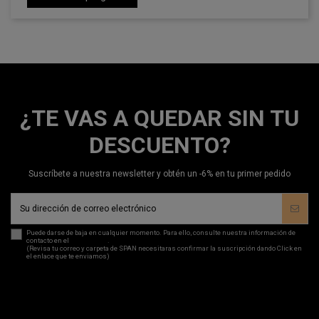
Añadir a la cesta
¿TE VAS A QUEDAR SIN TU
DESCUENTO?
Suscríbete a nuestra newsletter y obtén un -6% en tu primer pedido
Puede darse de baja en cualquier momento. Para ello, consulte nuestra información de
contacto en el
aviso legal
.
(Revisa tu correo y carpeta de SPAN necesitaras confirmar la suscripción dando Click en
el enlace que te enviamos)