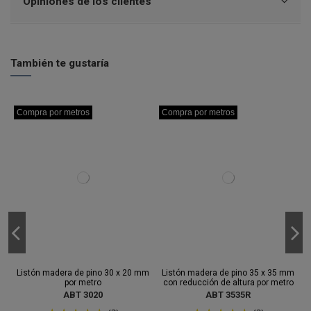
Opiniones de los clientes
También te gustaría
Compra por metros
Compra por metros
Compra por metros
Compra por metros
Listón madera de pino 30 x 20 mm
Listón madera de pino 35 x 35 mm
por metro
con reducción de altura por metro
ABT 3020
ABT 3535R