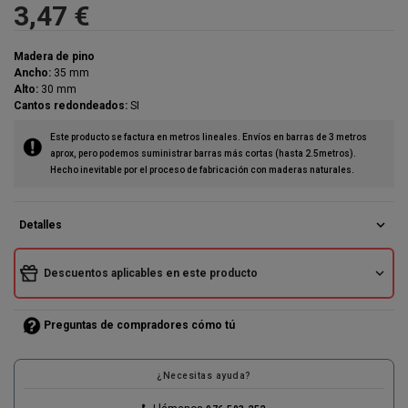
3,47 €
Madera de pino
Ancho:
35 mm
Alto:
30 mm
Cantos redondeados:
SI
Este producto se factura en metros lineales. Envíos en barras de 3 metros
aprox, pero podemos suministrar barras más cortas (hasta 2.5metros).
Hecho inevitable por el proceso de fabricación con maderas naturales.
expand_more
Detalles
expand_more
Descuentos aplicables en este producto
Preguntas de compradores cómo tú
¿Necesitas ayuda?