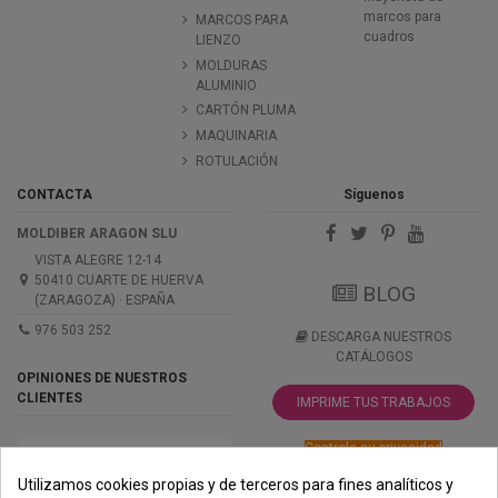
marcos para
MARCOS PARA
cuadros
LIENZO
MOLDURAS
ALUMINIO
CARTÓN PLUMA
MAQUINARIA
ROTULACIÓN
CONTACTA
Síguenos
MOLDIBER ARAGON SLU
VISTA ALEGRE 12-14
50410 CUARTE DE HUERVA
BLOG
(ZARAGOZA) · ESPAÑA
976 503 252
DESCARGA NUESTROS
CATÁLOGOS
OPINIONES DE NUESTROS
CLIENTES
IMPRIME TUS TRABAJOS
Controle su privacidad
Utilizamos cookies propias y de terceros para fines analíticos y