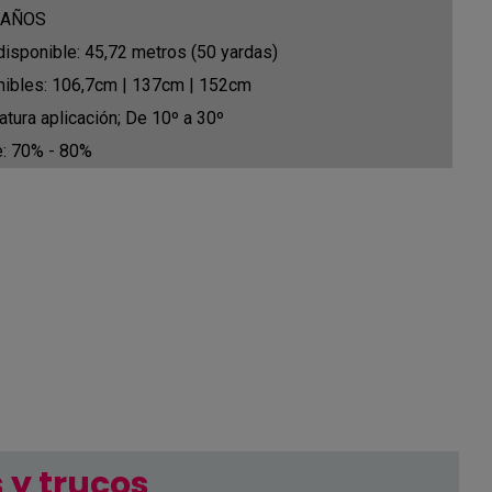
3 AÑOS
disponible: 45,72 metros (50 yardas)
ibles: 106,7cm | 137cm | 152cm
tura aplicación; De 10º a 30º
: 70% - 80%
 y trucos