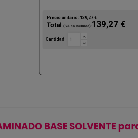
Precio unitario:
139,27 €
139,27 €
Total
(IVA no incluido):

Cantidad:

 LAMINADO BASE SOLVENTE para