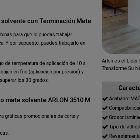
solvente con Terminación Mate
inas para que lo puedas trabajar
ca. Y por supuesto, puedes trabajarlo en
Arlon es el Lider
go de temperatura de aplicación de 10 a
Transforme Su Ne
ajen en frío (aplicación por presión) y
 superar los 30 grados.
Caract
Acabado: MA
co mate solvente ARLON 3510 M
Compatibilid
a gráficas promocionales de corta y
Grosor lamin
Tipo de adh
cas.
Revestimien