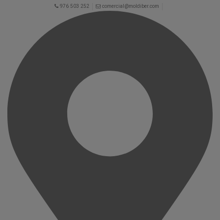
976 503 252
comercial@moldiber.com