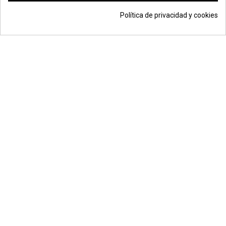
Política de privacidad y cookies
13,29 €
Añadir a la cesta
*
© Todos los derechos reservados | Moldiber Aragon S.L.U.