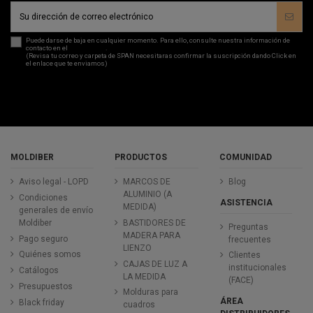
Puede darse de baja en cualquier momento. Para ello, consulte nuestra información de
contacto en el
aviso legal
.
(Revisa tu correo y carpeta de SPAN necesitaras confirmar la suscripción dando Click en
el enlace que te enviamos)
MOLDIBER
PRODUCTOS
COMUNIDAD
Aviso legal - LOPD
MARCOS DE
Blog
ALUMINIO (A
Condiciones
ASISTENCIA
MEDIDA)
generales de envío
Moldiber
BASTIDORES DE
Preguntas
MADERA PARA
Pago seguro
frecuentes
LIENZO
Quiénes somos
Clientes
CAJAS DE LUZ A
institucionales
Catálogos
LA MEDIDA
(FACE)
Presupuestos
Molduras para
ÁREA
Black friday
cuadros