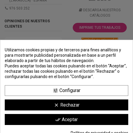
(ZARAGOZA) · ESPAÑA
976 503 252
DESCARGA NUESTROS
CATÁLOGOS
OPINIONES DE NUESTROS
CLIENTES
IMPRIME TUS TRABAJOS
Controle su privacidad
Utilizamos cookies propias y de terceros para fines analíticos y
para mostrarte publicidad personalizada en base a un perfil
elaborado a partir de tus hábitos de navegación.
PREMIOS
METODOS
ENVÍO
COMERCIO
INSTITUCIONAL
Puedes aceptar todas las cookies pulsando en el botón “Aceptar”,
DE PAGO
SEGURO
rechazar todas las cookies pulsando en el botón “Rechazar” o
configurarlas pulsando en el botón “Configurar”.
Configurar
tune
Rechazar
clear
Comerciante aprobado por la Sociedad de Opiniones Contrastadas,
haga
Aceptar
done_all
clic aquí para mostrar el certificado
.