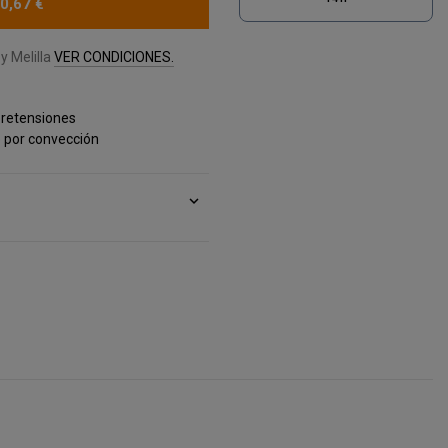
0,67 €
y Melilla
VER CONDICIONES.
bretensiones
o por convección
expand_more