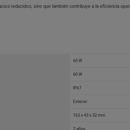
cios reducidos, sino que también contribuye a la eficiencia ope
60 W
60 W
IP67
Exterior
163 x 43 x 32 mm
2 años