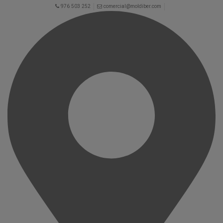
976 503 252
comercial@moldiber.com