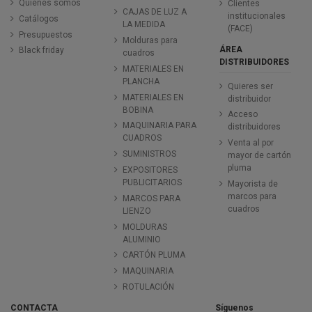
Quiénes somos
Clientes
CAJAS DE LUZ A
institucionales
Catálogos
LA MEDIDA
(FACE)
Presupuestos
Molduras para
ÁREA
Black friday
cuadros
DISTRIBUIDORES
MATERIALES EN
PLANCHA
Quieres ser
MATERIALES EN
distribuidor
BOBINA
Acceso
MAQUINARIA PARA
distribuidores
CUADROS
Venta al por
SUMINISTROS
mayor de cartón
pluma
EXPOSITORES
PUBLICITARIOS
Mayorista de
marcos para
MARCOS PARA
cuadros
LIENZO
MOLDURAS
ALUMINIO
CARTÓN PLUMA
MAQUINARIA
ROTULACIÓN
CONTACTA
Síguenos