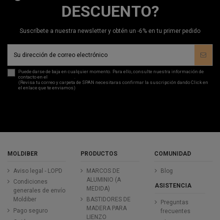
DESCUENTO?
Suscríbete a nuestra newsletter y obtén un -6% en tu primer pedido
Puede darse de baja en cualquier momento. Para ello, consulte nuestra información de
contacto en el
aviso legal
.
(Revisa tu correo y carpeta de SPAN necesitaras confirmar la suscripción dando Click en
el enlace que te enviamos)
MOLDIBER
PRODUCTOS
COMUNIDAD
Aviso legal - LOPD
MARCOS DE
Blog
ALUMINIO (A
Condiciones
ASISTENCIA
MEDIDA)
generales de envío
Moldiber
BASTIDORES DE
Preguntas
MADERA PARA
Pago seguro
frecuentes
LIENZO