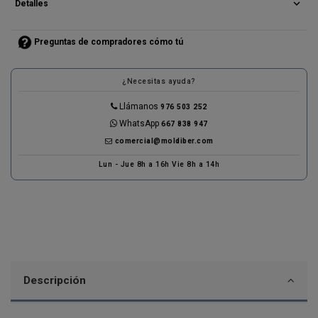
expand_more
Detalles
Preguntas de compradores cómo tú
¿Necesitas ayuda?
Llámanos
976 503 252
WhatsApp
667 838 947
comercial@moldiber.com
Lun - Jue 8h a 16h Vie 8h a 14h
Descripción