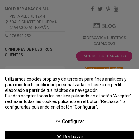
MOLDIBER ARAGON SLU
VISTA ALEGRE 12-14
50410 CUARTE DE HUERVA
BLOG
(ZARAGOZA) · ESPAÑA
976 503 252
DESCARGA NUESTROS
CATÁLOGOS
OPINIONES DE NUESTROS
CLIENTES
IMPRIME TUS TRABAJOS
Controle su privacidad
Utilizamos cookies propias y de terceros para fines analíticos y
para mostrarte publicidad personalizada en base a un perfil
elaborado a partir de tus hábitos de navegación.
PREMIOS
METODOS
ENVÍO
COMERCIO
INSTITUCIONAL
Puedes aceptar todas las cookies pulsando en el botón “Aceptar”,
DE PAGO
SEGURO
rechazar todas las cookies pulsando en el botón “Rechazar” o
configurarlas pulsando en el botón “Configurar”.
Configurar
tune
Rechazar
clear