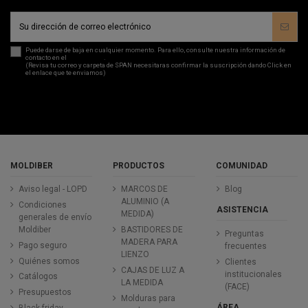
Puede darse de baja en cualquier momento. Para ello, consulte nuestra información de
contacto en el
aviso legal
.
(Revisa tu correo y carpeta de SPAN necesitaras confirmar la suscripción dando Click en
el enlace que te enviamos)
MOLDIBER
PRODUCTOS
COMUNIDAD
Aviso legal - LOPD
MARCOS DE
Blog
ALUMINIO (A
Condiciones
ASISTENCIA
MEDIDA)
generales de envío
Moldiber
BASTIDORES DE
Preguntas
MADERA PARA
Pago seguro
frecuentes
LIENZO
Quiénes somos
Clientes
CAJAS DE LUZ A
institucionales
Catálogos
LA MEDIDA
(FACE)
Presupuestos
Molduras para
ÁREA