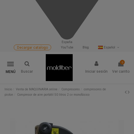
España
Decargar catalogo
YouTube
Blog
Español
0
Buscar
Iniciar sesión
Ver carrito
MENÚ
Inicio
Venta de MAQUINARIA online
Compresores
compresores de
piston
Compresor de aire portátil 50 litros 2 cv monofásico