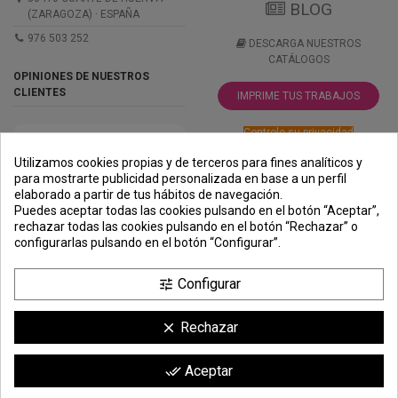
BLOG
(ZARAGOZA) · ESPAÑA
976 503 252
DESCARGA NUESTROS
CATÁLOGOS
OPINIONES DE NUESTROS
CLIENTES
IMPRIME TUS TRABAJOS
Controle su privacidad
Utilizamos cookies propias y de terceros para fines analíticos y
para mostrarte publicidad personalizada en base a un perfil
elaborado a partir de tus hábitos de navegación.
PREMIOS
METODOS
ENVÍO
COMERCIO
INSTITUCIONAL
Puedes aceptar todas las cookies pulsando en el botón “Aceptar”,
DE PAGO
SEGURO
rechazar todas las cookies pulsando en el botón “Rechazar” o
configurarlas pulsando en el botón “Configurar”.
Configurar
tune
Rechazar
clear
Comerciante aprobado por la Sociedad de Opiniones Contrastadas,
haga
Aceptar
done_all
clic aquí para mostrar el certificado
.