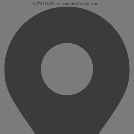
976 503 252
comercial@moldiber.com