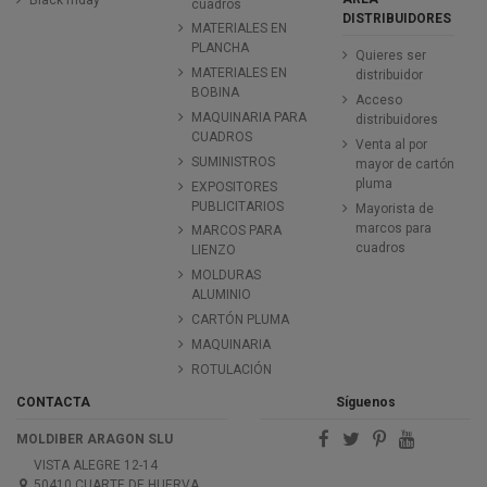
Black friday
cuadros
DISTRIBUIDORES
MATERIALES EN
PLANCHA
Quieres ser
MATERIALES EN
distribuidor
BOBINA
Acceso
MAQUINARIA PARA
distribuidores
CUADROS
Venta al por
SUMINISTROS
mayor de cartón
pluma
EXPOSITORES
PUBLICITARIOS
Mayorista de
marcos para
MARCOS PARA
cuadros
LIENZO
MOLDURAS
ALUMINIO
CARTÓN PLUMA
MAQUINARIA
ROTULACIÓN
CONTACTA
Síguenos
MOLDIBER ARAGON SLU
VISTA ALEGRE 12-14
50410 CUARTE DE HUERVA