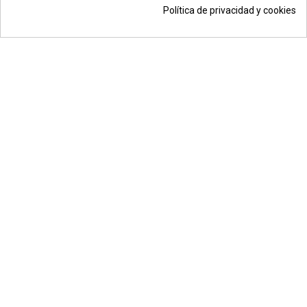
Política de privacidad y cookies
236,30 €
Añadir a la cesta
*
© Todos los derechos reservados | Moldiber Aragon S.L.U.