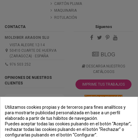
CARTÓN PLUMA
MAQUINARIA
ROTULACIÓN
CONTACTA
Síguenos
MOLDIBER ARAGON SLU
VISTA ALEGRE 12-14
50410 CUARTE DE HUERVA
BLOG
(ZARAGOZA) · ESPAÑA
976 503 252
DESCARGA NUESTROS
CATÁLOGOS
OPINIONES DE NUESTROS
CLIENTES
IMPRIME TUS TRABAJOS
Controle su privacidad
Utilizamos cookies propias y de terceros para fines analíticos y
para mostrarte publicidad personalizada en base a un perfil
elaborado a partir de tus hábitos de navegación.
PREMIOS
METODOS
ENVÍO
COMERCIO
INSTITUCIONAL
Puedes aceptar todas las cookies pulsando en el botón “Aceptar”,
DE PAGO
SEGURO
rechazar todas las cookies pulsando en el botón “Rechazar” o
configurarlas pulsando en el botón “Configurar”.