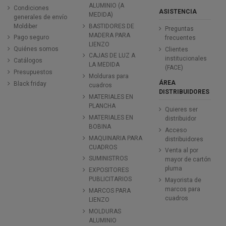
ALUMINIO (A
Condiciones
ASISTENCIA
MEDIDA)
generales de envío
Moldiber
BASTIDORES DE
Preguntas
MADERA PARA
Pago seguro
frecuentes
LIENZO
Quiénes somos
Clientes
CAJAS DE LUZ A
institucionales
Catálogos
LA MEDIDA
(FACE)
Presupuestos
Molduras para
ÁREA
Black friday
cuadros
DISTRIBUIDORES
MATERIALES EN
PLANCHA
Quieres ser
MATERIALES EN
distribuidor
BOBINA
Acceso
MAQUINARIA PARA
distribuidores
CUADROS
Venta al por
SUMINISTROS
mayor de cartón
pluma
EXPOSITORES
PUBLICITARIOS
Mayorista de
marcos para
MARCOS PARA
cuadros
LIENZO
MOLDURAS
ALUMINIO