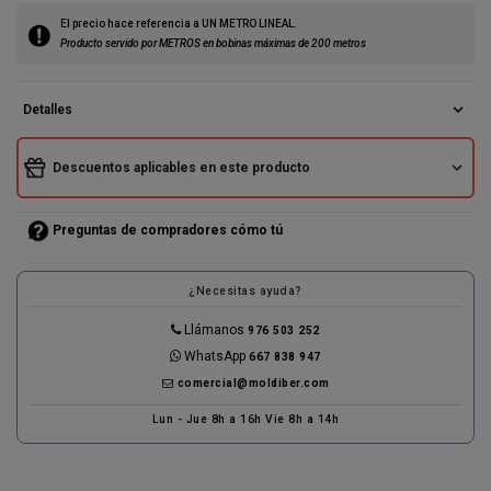
(1 reseñas)
El precio hace referencia a UN METRO LINEAL.
Producto servido por METROS en bobinas máximas de 200 metros
expand_more
Detalles
expand_more
Descuentos aplicables en este producto
Preguntas de compradores cómo tú
¿Necesitas ayuda?
Llámanos
976 503 252
WhatsApp
667 838 947
comercial@moldiber.com
Lun - Jue 8h a 16h Vie 8h a 14h