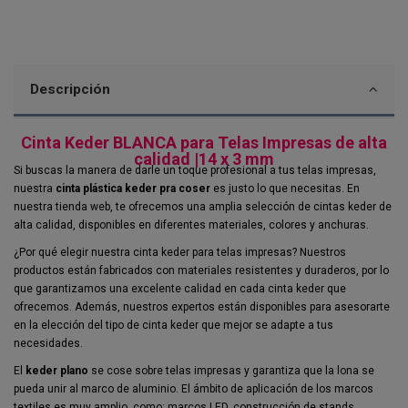
Descripción
Cinta Keder BLANCA para Telas Impresas de alta
calidad |14 x 3 mm
Si buscas la manera de darle un toque profesional a tus telas impresas,
nuestra
cinta plástica keder pra coser
es justo lo que necesitas. En
nuestra tienda web, te ofrecemos una amplia selección de cintas keder de
alta calidad, disponibles en diferentes materiales, colores y anchuras.
¿Por qué elegir nuestra cinta keder para telas impresas? Nuestros
productos están fabricados con materiales resistentes y duraderos, por lo
que garantizamos una excelente calidad en cada cinta keder que
ofrecemos. Además, nuestros expertos están disponibles para asesorarte
en la elección del tipo de cinta keder que mejor se adapte a tus
necesidades.
El
keder plano
se cose sobre telas impresas y garantiza que la lona se
pueda unir al marco de aluminio. El ámbito de aplicación de los marcos
textiles es muy amplio, como: marcos LED, construcción de stands,