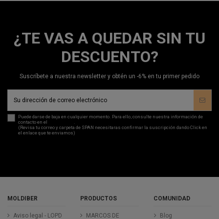
¿TE VAS A QUEDAR SIN TU
DESCUENTO?
Suscríbete a nuestra newsletter y obtén un -6% en tu primer pedido
Puede darse de baja en cualquier momento. Para ello, consulte nuestra información de
contacto en el
aviso legal
.
(Revisa tu correo y carpeta de SPAN necesitaras confirmar la suscripción dando Click en
el enlace que te enviamos)
MOLDIBER
PRODUCTOS
COMUNIDAD
Aviso legal - LOPD
MARCOS DE
Blog