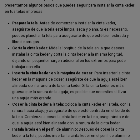
presentamos algunos pasos que puedes seguir para instalar la cinta keder
en tus telas impresas:
Prepara la tela
: Antes de comenzar a instalar la cinta keder,
asegúrate de que la tela esté limpia, seca y plana. Si es necesario,
puedes planchar la tela para asegurarte de que esté bien estirada y
libre de arrugas.
Corta la cinta keder
: Mide la longitud de la tela en la que deseas
instalar la cinta keder y corta la cinta keder a la misma longitud,
dejando un pequeño margen adicional en los extremos para poder
trabajar con ella.
Inserta la cinta keder en la máquina de coser
: Para insertar la cinta
keder en la máquina de coser, asegúrate de que la aguja esté bien
alineada con la ranura de la cinta keder. Si la cinta keder es más
gruesa que la ranura de la aguja, es posible que necesites utilizar
una aguja más grande.
Coser la cinta keder a la tela:
Coloca la cinta keder en la tela, con la
ranura hacia abajo, y asegúrate de que esté centrada en el borde de
la tela. Comienza a coser la cinta keder en la tela, asegurándote de
que la aguja esté bien alineada con la ranura de la cinta keder.
Instala la tela en el perfil de aluminio:
Después de coser la cinta
keder a la tela, puedes insertar la cinta keder en el perfil de aluminio