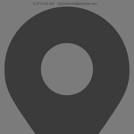
976 503 252
comercial@moldiber.com