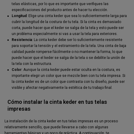
telas elásticas, por lo que es importante que verifiques las
especificaciones del producto antes de hacer tu elección.
Longitud
: Elige una cinta keder que sea lo suficientemente larga para
cubrir la longitud de la costura de tu tela. Si la cinta es demasiado
corta, puede hacer que el keder se salga de la tela y esto puede ser
un problema especialmente si vas a usar la tela para exteriores.
Resistencia
: La cinta keder debe ser lo suficientemente resistente
para soportar la tensión y el estiramiento de la tela. Una cinta de baja
calidad puede romperse fácilmente o no mantener la forma, lo que
puede hacer que el keder se salga de la tela o se debilite la unión de
la tela con la estructura.
Color
: Aunque la cinta keder puede estar oculta en la costura, es
importante elegir un color que se mezcle bien con tu tela impresa. Si
la cinta keder es de un color que contrasta con tu diseño, puede ser
visible y afectar negativamente la estética de tu trabajo final.
Cómo instalar la cinta keder en tus telas
impresas
La instalación de la cinta keder en tus telas impresas es un proceso
relativamente sencillo, que puede llevarse a cabo con algunas
herramientas básicas y un poco de práctica. A continuación, te