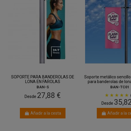
SOPORTE PARA BANDEROLAS DE
Soporte metálico sencil
LONA EN FAROLAS
para banderolas de lona
BAN-S
BAN-TC01
27,88 €
Desde
35,8
Desde
Añadir a la cesta
Añadir a la c