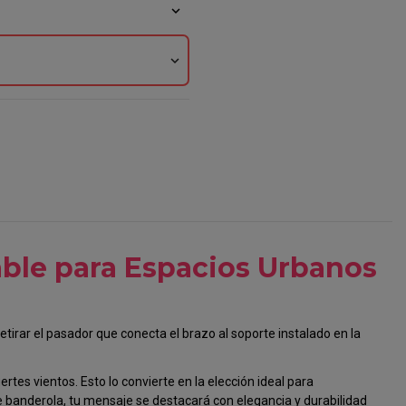
expand_more
expand_more
able para Espacios Urbanos
etirar el pasador que conecta el brazo al soporte instalado en la
tes vientos. Esto lo convierte en la elección ideal para
 de banderola, tu mensaje se destacará con elegancia y durabilidad