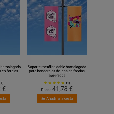
lo homologado
Soporte metálico doble homologado
 en farolas
para banderolas de lona en farolas
BAN-TC02
(1)
(1)
2 €
41,78 €
Desde
esta
Añadir a la cesta