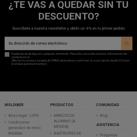
¿TE VAS A QUEDAR SIN TU
DESCUENTO?
Suscríbete a nuestra newsletter y obtén un -6% en tu primer pedido
Puede darse de baja en cualquier momento. Para ello, consulte nuestra información de
contacto en el
aviso legal
.
(Revisa tu correo y carpeta de SPAN necesitaras confirmar la suscripción dando Click en
el enlace que te enviamos)
MOLDIBER
PRODUCTOS
COMUNIDAD
Aviso legal - LOPD
MARCOS DE
Blog
ALUMINIO (A
Condiciones
ASISTENCIA
MEDIDA)
generales de envío
Moldiber
BASTIDORES DE
Preguntas