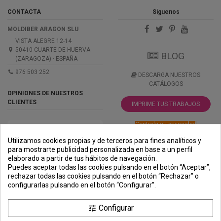
CONTACTA
Síguenos
MOLDIBER ARAGON SLU
VISTA ALEGRE 12-14
50410 CUARTE DE HUERVA
BLOG
(ZARAGOZA) · ESPAÑA
976 503 252
DESCARGA NUESTROS
CATÁLOGOS
OPINIONES DE NUESTROS
CLIENTES
IMPRIME TUS TRABAJOS
Controle su privacidad
Utilizamos cookies propias y de terceros para fines analíticos y
para mostrarte publicidad personalizada en base a un perfil
elaborado a partir de tus hábitos de navegación.
PREMIOS
METODOS
ENVÍO
COMERCIO
INSTITUCIONAL
Puedes aceptar todas las cookies pulsando en el botón “Aceptar”,
DE PAGO
SEGURO
rechazar todas las cookies pulsando en el botón “Rechazar” o
configurarlas pulsando en el botón “Configurar”.
Configurar
tune