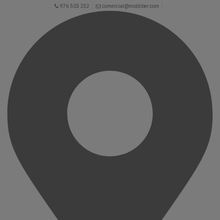
976 503 252
comercial@moldiber.com