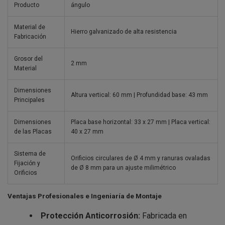
Producto
ángulo
Material de
Hierro galvanizado de alta resistencia
Fabricación
Grosor del
2 mm
Material
Dimensiones
Altura vertical: 60 mm | Profundidad base: 43 mm
Principales
Dimensiones
Placa base horizontal: 33 x 27 mm | Placa vertical:
de las Placas
40 x 27 mm
Sistema de
Orificios circulares de Ø 4 mm y ranuras ovaladas
Fijación y
de Ø 8 mm para un ajuste milimétrico
Orificios
Ventajas Profesionales e Ingeniaría de Montaje
Protección Anticorrosión:
Fabricada en