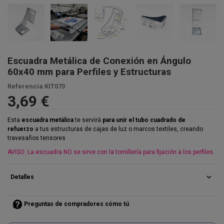
Escuadra Metálica de Conexión en Ángulo
60x40 mm para Perfiles y Estructuras
Referencia
KIT073
3,69 €
Esta
escuadra metálica
te servirá
para unir el tubo cuadrado de
refuerzo
a tus estructuras de cajas de luz o marcos textiles, creando
travesaños tensores
AVISO: La escuadra NO se sirve con la tornillería para fijación a los perfiles.
expand_more
Detalles
Preguntas de compradores cómo tú