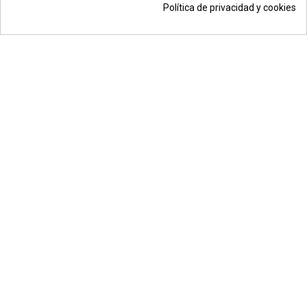
Política de privacidad y cookies
14,76 €
Añadir a la cesta
*
© Todos los derechos reservados | Moldiber Aragon S.L.U.