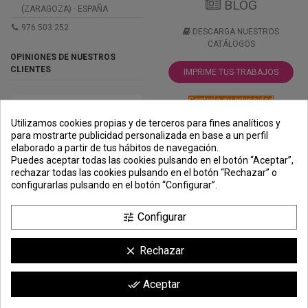
BLOG
(ZARAGOZA) · ESPAÑA
976 503 252
DESCARGA NUESTROS
CATÁLOGOS
OPINIONES DE NUESTROS
CLIENTES
IMPRIME TUS TRABAJOS
Controle su privacidad
Utilizamos cookies propias y de terceros para fines analíticos y
para mostrarte publicidad personalizada en base a un perfil
elaborado a partir de tus hábitos de navegación.
PREMIOS
METODOS
ENVÍO
COMERCIO
INSTITUCIONAL
Puedes aceptar todas las cookies pulsando en el botón “Aceptar”,
DE PAGO
SEGURO
rechazar todas las cookies pulsando en el botón “Rechazar” o
configurarlas pulsando en el botón “Configurar”.
Configurar
tune
Rechazar
clear
la cantidad mínima de compra para el producto es 4.
Comerciante aprobado por la Sociedad de Opiniones Contrastadas,
haga
Aceptar
done_all
clic aquí para mostrar el certificado
.