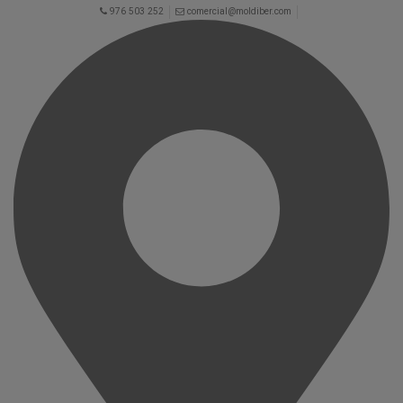
976 503 252
comercial@moldiber.com