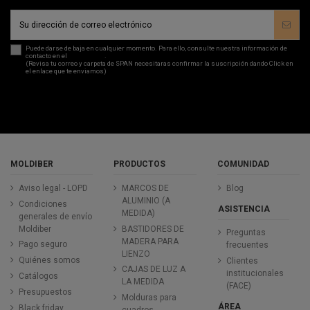
Puede darse de baja en cualquier momento. Para ello, consulte nuestra información de
contacto en el
aviso legal
.
(Revisa tu correo y carpeta de SPAN necesitaras confirmar la suscripción dando Click en
el enlace que te enviamos)
MOLDIBER
PRODUCTOS
COMUNIDAD
Aviso legal - LOPD
MARCOS DE
Blog
ALUMINIO (A
Condiciones
ASISTENCIA
MEDIDA)
generales de envío
Moldiber
BASTIDORES DE
Preguntas
MADERA PARA
Pago seguro
frecuentes
LIENZO
Quiénes somos
Clientes
CAJAS DE LUZ A
institucionales
Catálogos
LA MEDIDA
(FACE)
Presupuestos
Molduras para
ÁREA
Black friday