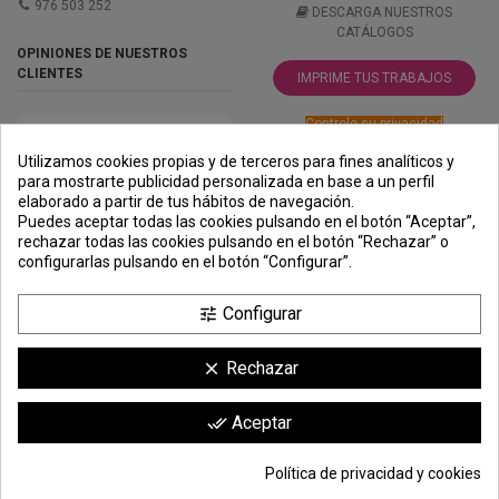
976 503 252
DESCARGA NUESTROS
CATÁLOGOS
OPINIONES DE NUESTROS
CLIENTES
IMPRIME TUS TRABAJOS
Controle su privacidad
Utilizamos cookies propias y de terceros para fines analíticos y
para mostrarte publicidad personalizada en base a un perfil
elaborado a partir de tus hábitos de navegación.
PREMIOS
METODOS
ENVÍO
COMERCIO
INSTITUCIONAL
Puedes aceptar todas las cookies pulsando en el botón “Aceptar”,
DE PAGO
SEGURO
rechazar todas las cookies pulsando en el botón “Rechazar” o
configurarlas pulsando en el botón “Configurar”.
Configurar
tune
Rechazar
clear
Comerciante aprobado por la Sociedad de Opiniones Contrastadas,
haga
Aceptar
done_all
clic aquí para mostrar el certificado
.
Política de privacidad y cookies
1,97 €
Añadir a la cesta
*
© Todos los derechos reservados | Moldiber Aragon S.L.U.