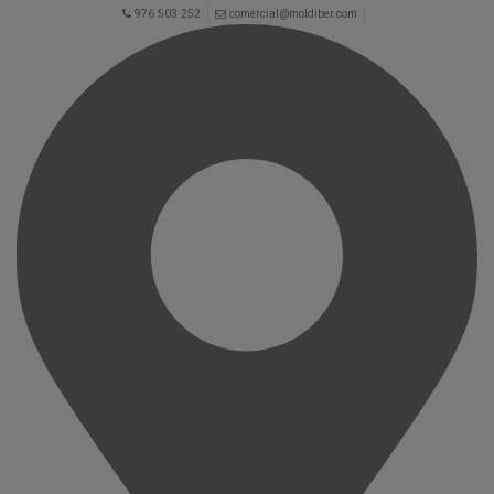
976 503 252
comercial@moldiber.com