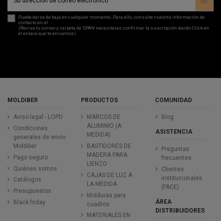
Puede darse de baja en cualquier momento. Para ello, consulte nuestra información de
contacto en el
aviso legal
.
(Revisa tu correo y carpeta de SPAN necesitaras confirmar la suscripción dando Click en
el enlace que te enviamos)
MOLDIBER
PRODUCTOS
COMUNIDAD
Aviso legal - LOPD
MARCOS DE
Blog
ALUMINIO (A
Condiciones
ASISTENCIA
MEDIDA)
generales de envío
Moldiber
BASTIDORES DE
Preguntas
MADERA PARA
Pago seguro
frecuentes
LIENZO
Quiénes somos
Clientes
CAJAS DE LUZ A
institucionales
Catálogos
LA MEDIDA
(FACE)
Presupuestos
Molduras para
ÁREA
Black friday
cuadros
DISTRIBUIDORES
MATERIALES EN