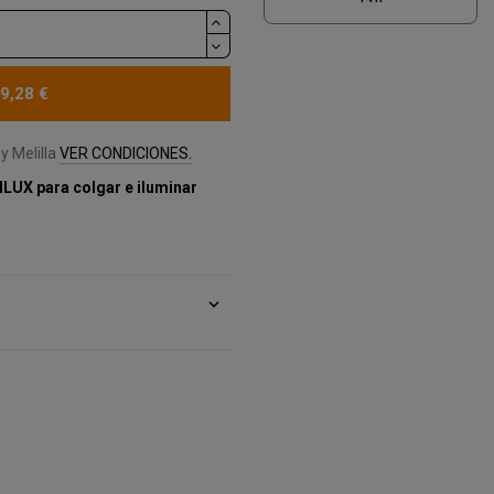
9,28 €
y Melilla
VER CONDICIONES.
ILUX para colgar e iluminar
expand_more