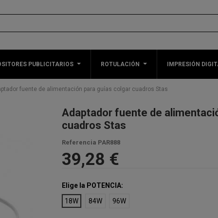
SITORES PUBLICITARIOS
ROTULACIÓN
IMPRESIÓN DIGIT
ptador fuente de alimentación para guías colgar cuadros Stas
Adaptador fuente de alimentació
cuadros Stas
Referencia
PAR888
39,28 €
Elige la POTENCIA:
18W
84W
96W