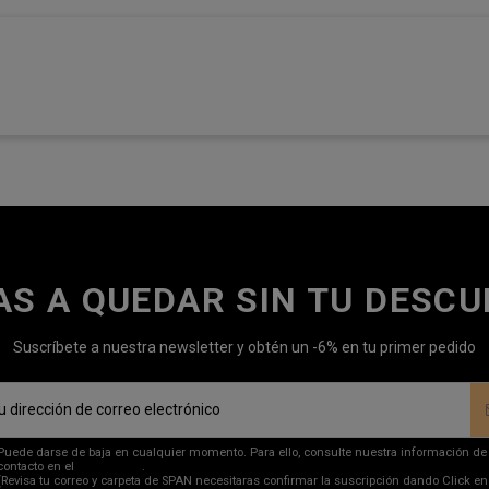
AS A QUEDAR SIN TU DESC
Suscríbete a nuestra newsletter y obtén un -6% en tu primer pedido
Puede darse de baja en cualquier momento. Para ello, consulte nuestra información de
contacto en el
aviso legal
.
(Revisa tu correo y carpeta de SPAN necesitaras confirmar la suscripción dando Click en