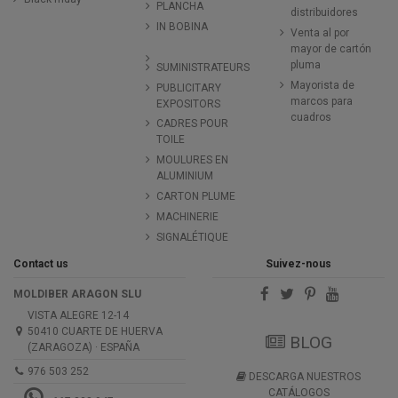
PLANCHA
distribuidores
IN BOBINA
Venta al por
mayor de cartón
pluma
SUMINISTRATEURS
Mayorista de
PUBLICITARY
marcos para
EXPOSITORS
cuadros
CADRES POUR
TOILE
MOULURES EN
ALUMINIUM
CARTON PLUME
MACHINERIE
SIGNALÉTIQUE
Contact us
Suivez-nous
MOLDIBER ARAGON SLU
VISTA ALEGRE 12-14
50410 CUARTE DE HUERVA
BLOG
(ZARAGOZA) · ESPAÑA
976 503 252
DESCARGA NUESTROS
CATÁLOGOS