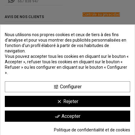
667 838 947
Controle su privacidad
AVIS DE NOS CLIENTS
Nous utilisons nos propres cookies et ceux de tiers à des fins
d'analyse et pour vous montrer des publicités personnalisées en
fonction d'un profil élaboré à partir de vos habitudes de
navigation.
PREMIOS
METODOS
ENVÍO
COMERCIO
INSTITUCIONAL
Vous pouvez accepter tous les cookies en cliquant sur le bouton «
DE PAGO
SEGURO
Accepter », refuser tous les cookies en cliquant sur le bouton «
Refuser » ou les configurer en cliquant sur le bouton « Configurer
».
Configurer
tune
Rejeter
clear
achetez par caisses de :
80 plaques
(ce matériau n’est pas livré découpé)
Comerciante aprobado por la Sociedad de Opiniones Contrastadas,
haga
Accepter
done_all
clic aquí para mostrar el certificado
.
9.6
/10
1744 avis
Politique de confidentialité et de cookies
Ajouter au panier
*