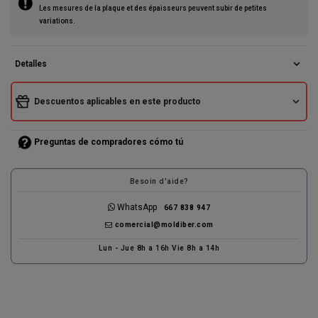
Les mesures de la plaque et des épaisseurs peuvent subir de petites
(1 avis)
variations.
expand_more
Detalles
expand_more
Descuentos aplicables en este producto
Preguntas de compradores cómo tú
Besoin d'aide?
WhatsApp
667 838 947
comercial@moldiber.com
Lun - Jue 8h a 16h Vie 8h a 14h