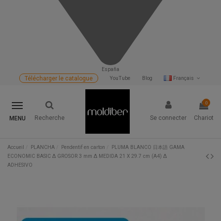
España
Télécharger le catalogue
YouTube
Blog
Français
0
Recherche
Se connecter
Chariot
MENU
Accueil
PLANCHA
Pendentif en carton
PLUMA BLANCO 日本語 GAMA
ECONOMIC BASIC Δ GROSOR 3 mm Δ MEDIDA 21 X 29.7 cm (A4) Δ
ADHESIVO