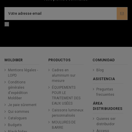
MOLDIBER
PRODUCTOS
COMUNIDAD
Mentions légales -
Cadres en
Blog
LOPD
aluminium sur
ASISTENCIA
mesure
Conditions
générales
ÉQUIPEMENTS
Preguntas
d'expédition
POUR LE
frecuentes
Moldiber
TRAITEMENT DES
ÁREA
EAUX USÉES
Je paie sûrement
DISTRIBUIDORES
Caissons lumineux
Qui sommes
personnalisés
Catalogues
Quieres ser
MOULURES DE
distribuidor
Budgets
BARRE
Acceso
Black friday