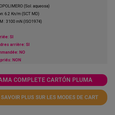
 COPOLIMERO (Sol. aqueosa)
on: 6.2 Kn/m (SCT MD)
 GM : 3100 mN (ISO1974)
iée: SI
res arrière: SI
ommandée: NO
opriés: NON
 GAMA COMPLETE CARTÓN PLUMA
N SAVOIR PLUS SUR LES MODES DE CART