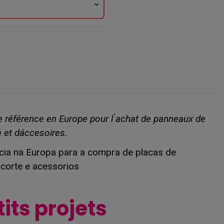
expand_more
de référence en Europe pour l ́achat de panneaux de
 et dáccesoires.
ência na Europa para a compra de placas de
corte e acessorios
tits projets