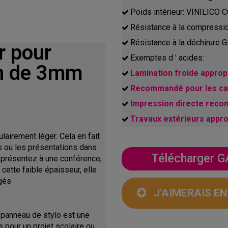
Poids intérieur: VINILICO
Résistance à la compressi
Résistance à la déchirure
r pour
Exemptes d ' acides:
on de 3mm
Lamination froide appropr
Recommandé pour les cad
Impression directe rec
Travaux extérieurs appr
airement léger. Cela en fait
s ou les présentations dans
Télécharger
s présentez à une conférence,
cette faible épaisseur, elle
gés
J'AIMERAIS E
 panneau de stylo est une
 pour un projet scolaire ou