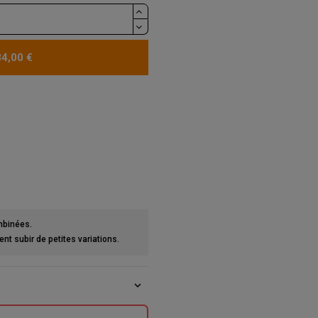
84,00 €
mbinées.
t subir de petites variations.
expand_more