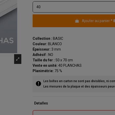
Ajouter au panier
*
(1 avis)
Collection :
BASIC
Couleur:
BLANCO
Épaisseur:
3 mm
Adhésif :
NO
Taille du fer :
50 x 70 cm
Vente en unité:
40 PLANCHAS
Planimétrie:
75 %
Les boîtes en carton ne sont pas divisibles, ni co
Les mesures de la plaque et des épaisseurs peuven
Detalles