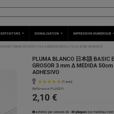
 EXPOSITORS
SIGNALISATION
IMPRESSION NUMÉRIQUE
NOMIC GAMA GROSOR 3 mm Δ MEDIDA 50cm x 70 cm Δ SIN ADHESIVO
PLUMA BLANCO 日本語 BASIC 
GROSOR 3 mm Δ MEDIDA 50cm x
ADHESIVO
Référence
PLUS311
2,10 €
achetez par caisses de :
40 plaques
(ce matériau n’est