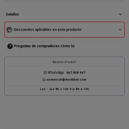
expand_more
Detalles
expand_more
Descuentos aplicables en este producto
Preguntas de compradores cómo tú
Besoin d'aide?
WhatsApp
667 838 947
comercial@moldiber.com
Lun - Jue 8h a 16h Vie 8h a 14h