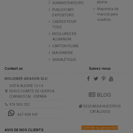
pluma
SUMINISTRATEURS
Mayorista de
PUBLICITARY
marcos para
EXPOSITORS
cuadros
CADRES POUR
TOILE
MOULURES EN
ALUMINIUM
CARTON PLUME
MACHINERIE
SIGNALÉTIQUE
Contact us
Suivez-nous
MOLDIBER ARAGON SLU
VISTA ALEGRE 12-14
50410 CUARTE DE HUERVA
BLOG
(ZARAGOZA) · ESPAÑA
976 503 252
DESCARGA NUESTROS
CATÁLOGOS
667 838 947
Controle su privacidad
AVIS DE NOS CLIENTS