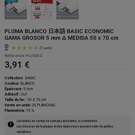
PLUMA BLANCO 日本語 BASIC ECONOMIC
GAMA GROSOR 5 mm Δ MEDIDA 50 x 70 cm
Référence
PLUS512
3,91 €
Collection :
BASIC
Couleur:
BLANCO
Épaisseur:
5 mm
Adhésif :
OUI
Taille du fer :
50 X 70 cm
Vente en unité:
25 PLANCHAS
Planimétrie:
75 %
Les boîtes en carton ne sont pas divisibles, ni combinées.
(1 avis)
Les mesures de la plaque et des épaisseurs peuvent subir de petites
variations.