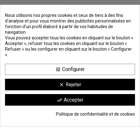
Nous utilisons nos propres cookies et ceux de tiers à des fins
d'analyse et pour vous montrer des publicités personnalisées en
fonction d'un profil élaboré à partir de vos habitudes de
navigation.
PREMIOS
METODOS
ENVÍO
COMERCIO
INSTITUCIONAL
Vous pouvez accepter tous les cookies en cliquant sur le bouton «
DE PAGO
SEGURO
Accepter », refuser tous les cookies en cliquant sur le bouton «
Refuser » ou les configurer en cliquant sur le bouton « Configurer
».
Configurer
tune
Rejeter
clear
achetez par caisses de :
25 plaques
(ce matériau n’est pas livré découpé)
Comerciante aprobado por la Sociedad de Opiniones Contrastadas,
haga
Accepter
done_all
clic aquí para mostrar el certificado
.
9.6
/10
1744 avis
Politique de confidentialité et de cookies
Ajouter au panier
*
© Todos los derechos reservados | Moldiber Aragon S.L.U.