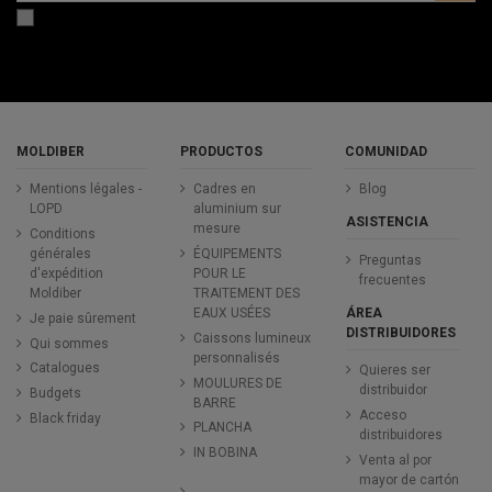
MOLDIBER
PRODUCTOS
COMUNIDAD
Mentions légales -
Cadres en
Blog
LOPD
aluminium sur
ASISTENCIA
mesure
Conditions
générales
ÉQUIPEMENTS
Preguntas
d'expédition
POUR LE
frecuentes
Moldiber
TRAITEMENT DES
ÁREA
EAUX USÉES
Je paie sûrement
DISTRIBUIDORES
Caissons lumineux
Qui sommes
personnalisés
Catalogues
Quieres ser
MOULURES DE
distribuidor
Budgets
BARRE
Acceso
Black friday
PLANCHA
distribuidores
IN BOBINA
Venta al por
mayor de cartón