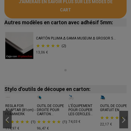
J'AIMERAIS EN SAVOIR PLUS SUR LES MODES DE
CART
Autres modèles en carton avec adhésif 5mm:
CARTÓN PLUMA Δ GAMA MUSEUM Δ GROSOR 5...
(2)
13,06 €
Stylo d'outils de découpe en carton:
REGLA FOR
OUTIL DE COUPE
L'ÉQUIPEMENT
OUTIL DE COUPE
ADAPTAR (81cm) -
DROITE POUR
POUR COUPER
GRATUIT EN...
FOAMWERK
CARTON...
LES CERCLES...
(4)
(1)
(1)
74,03 €
22,17 €
114,97 €
96,47 €