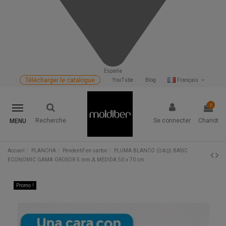
España
Télécharger le catalogue
YouTube
Blog
Français
0
Recherche
Se connecter
Chariot
MENU
Accueil
PLANCHA
Pendentif en carton
PLUMA BLANCO 日本語 BASIC
ECONOMIC GAMA GROSOR 5 mm Δ MEDIDA 50 x 70 cm
Promo !