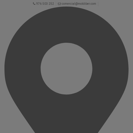
976 503 252
comercial@moldiber.com