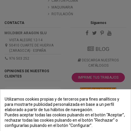
CARTÓN PLUMA
MAQUINARIA
ROTULACIÓN
CONTACTA
Síguenos
MOLDIBER ARAGON SLU
VISTA ALEGRE 12-14
50410 CUARTE DE HUERVA
BLOG
(ZARAGOZA) · ESPAÑA
976 503 252
DESCARGA NUESTROS
CATÁLOGOS
OPINIONES DE NUESTROS
CLIENTES
IMPRIME TUS TRABAJOS
Controle su privacidad
Utilizamos cookies propias y de terceros para fines analíticos y
para mostrarte publicidad personalizada en base a un perfil
elaborado a partir de tus hábitos de navegación.
PREMIOS
METODOS
ENVÍO
COMERCIO
INSTITUCIONAL
Puedes aceptar todas las cookies pulsando en el botón “Aceptar”,
DE PAGO
SEGURO
rechazar todas las cookies pulsando en el botón “Rechazar” o
configurarlas pulsando en el botón “Configurar”.