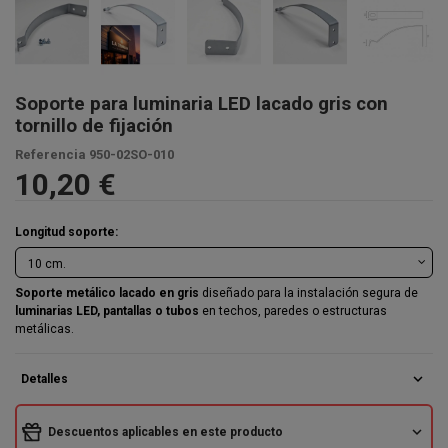
Soporte para luminaria LED lacado gris con
tornillo de fijación
Referencia
950-02SO-010
10,20 €
Longitud soporte:
Soporte
metálico
lacado
en
gris
diseñado
para
la
instalación
segura
de
luminarias
LED,
pantallas
o
tubos
en
techos,
paredes
o
estructuras
metálicas.
expand_more
Detalles
expand_more
Descuentos aplicables en este producto