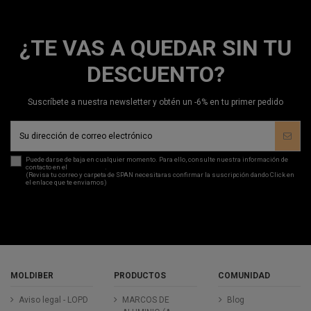
¿TE VAS A QUEDAR SIN TU
DESCUENTO?
Suscríbete a nuestra newsletter y obtén un -6% en tu primer pedido
Puede darse de baja en cualquier momento. Para ello, consulte nuestra información de
contacto en el
aviso legal
.
(Revisa tu correo y carpeta de SPAN necesitaras confirmar la suscripción dando Click en
el enlace que te enviamos)
MOLDIBER
PRODUCTOS
COMUNIDAD
Aviso legal - LOPD
MARCOS DE
Blog