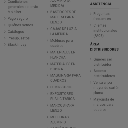
ALUMINIO (A
Condiciones
ASISTENCIA
MEDIDA)
generales de envío
Moldiber
BASTIDORES DE
Preguntas
MADERA PARA
Pago seguro
frecuentes
LIENZO
Quiénes somos
Clientes
CAJAS DE LUZ A
institucionales
Catálogos
LA MEDIDA
(FACE)
Presupuestos
Molduras para
ÁREA
Black friday
cuadros
DISTRIBUIDORES
MATERIALES EN
PLANCHA
Quieres ser
MATERIALES EN
distribuidor
BOBINA
Acceso
MAQUINARIA PARA
distribuidores
CUADROS
Venta al por
SUMINISTROS
mayor de cartón
pluma
EXPOSITORES
PUBLICITARIOS
Mayorista de
marcos para
MARCOS PARA
cuadros
LIENZO
MOLDURAS
ALUMINIO