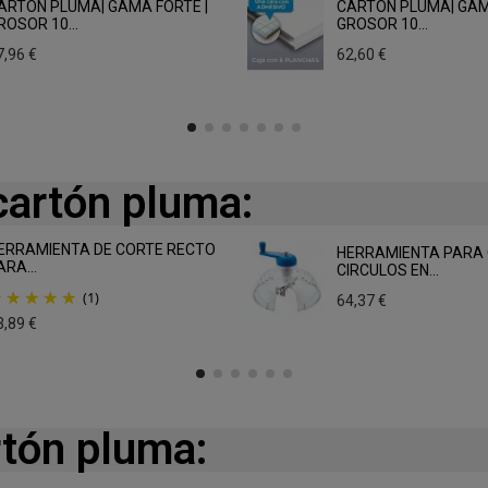
ARTÓN PLUMA| GAMA FORTE |
CARTÓN PLUMA| GAM
ROSOR 10...
GROSOR 10...
7,96 €
62,60 €
cartón pluma:
ERRAMIENTA DE CORTE RECTO
HERRAMIENTA PARA
ARA...
CIRCULOS EN...
(1)
64,37 €
3,89 €
rtón pluma: