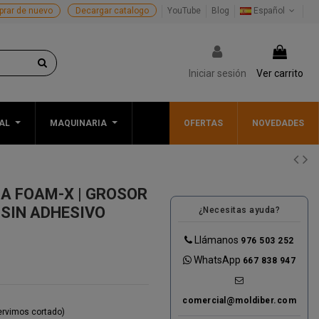
rar de nuevo
Decargar catalogo
YouTube
Blog
Español
Iniciar sesión
Ver carrito
AL
MAQUINARIA
OFERTAS
NOVEDADES
A FOAM-X | GROSOR
| SIN ADHESIVO
¿Necesitas ayuda?
Llámanos
976 503 252
WhatsApp
667 838 947
comercial@moldiber.com
servimos cortado)