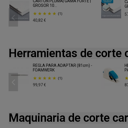
CARTÓN PLUMA| GAMA FORTE |
C
GROSOR 10...
G
(1)
5
40,82 €
Herramientas de corte 
REGLA PARA ADAPTAR (81cm) -
H
FOAMWERK
P
(1)
99,97 €
8
Maquinaria de corte ca