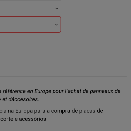
expand_more
expand_more
de référence en Europe pour l´achat de panneaux de
 et dáccesoires.
ência na Europa para a compra de placas de
corte e acessórios