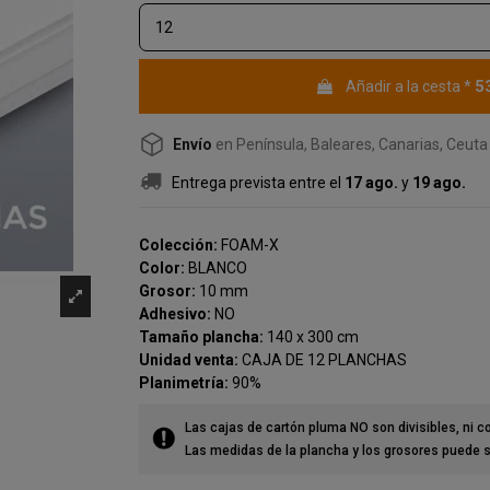
5
Añadir a la cesta
*
Envío
en Península, Baleares, Canarias, Ceuta 
Entrega prevista
entre el
17 ago.
y
19 ago.
Colección:
FOAM-X
Color:
BLANCO
Grosor:
10 mm
Adhesivo:
NO
Tamaño plancha:
140 x 300 cm
Unidad venta:
CAJA DE 12 PLANCHAS
Planimetría:
90%
Las cajas de cartón pluma NO son divisibles, ni 
Las medidas de la plancha y los grosores puede s