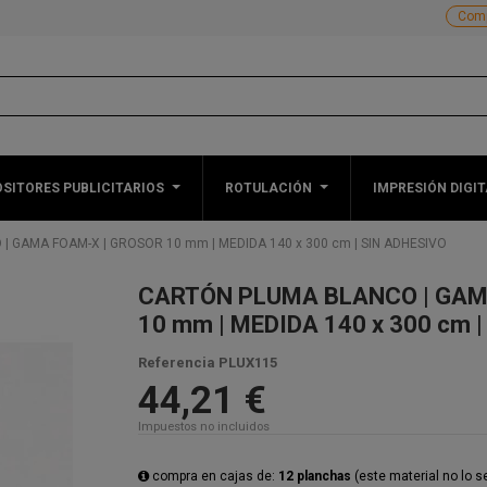
Comp
SITORES PUBLICITARIOS
ROTULACIÓN
IMPRESIÓN DIGIT
 GAMA FOAM-X | GROSOR 10 mm | MEDIDA 140 x 300 cm | SIN ADHESIVO
CARTÓN PLUMA BLANCO | GAM
10 mm | MEDIDA 140 x 300 cm 
Referencia
PLUX115
44,21 €
Impuestos no incluidos
compra en cajas de:
12 planchas
(este material no lo 