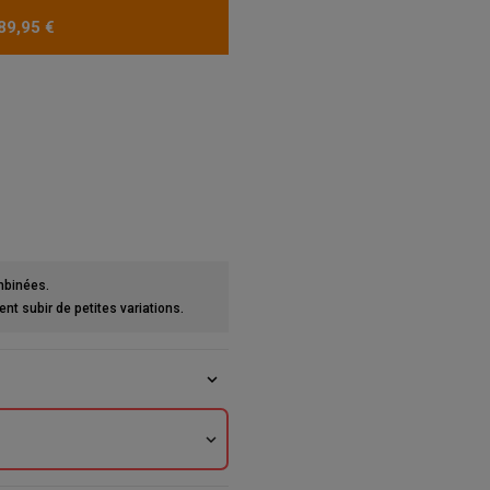
89,95 €
mbinées.
t subir de petites variations.
expand_more
expand_more