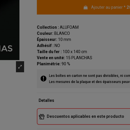
2
Ajouter au panier
*
Collection :
ALUFOAM
Couleur:
BLANCO
Épaisseur:
10 mm
Adhésif :
NO
Taille du fer :
100 x 140 cm
Vente en unité:
15 PLANCHAS
Planimétrie:
90 %
Les boîtes en carton ne sont pas divisibles, ni co
Les mesures de la plaque et des épaisseurs peuven
Detalles
Descuentos aplicables en este producto