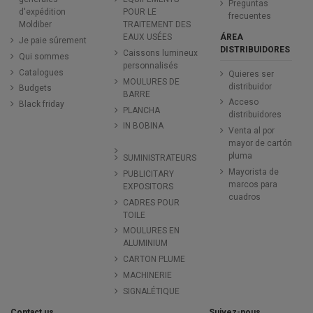
Preguntas
d'expédition
POUR LE
frecuentes
Moldiber
TRAITEMENT DES
ÁREA
EAUX USÉES
Je paie sûrement
DISTRIBUIDORES
Caissons lumineux
Qui sommes
personnalisés
Catalogues
Quieres ser
MOULURES DE
distribuidor
Budgets
BARRE
Acceso
Black friday
PLANCHA
distribuidores
IN BOBINA
Venta al por
mayor de cartón
pluma
SUMINISTRATEURS
Mayorista de
PUBLICITARY
marcos para
EXPOSITORS
cuadros
CADRES POUR
TOILE
MOULURES EN
ALUMINIUM
CARTON PLUME
MACHINERIE
SIGNALÉTIQUE
Contact us
Suivez-nous