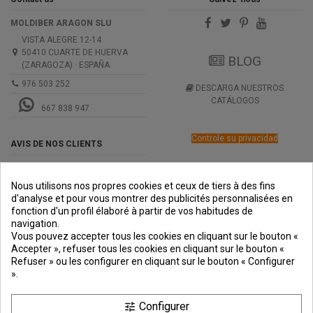
MOLDIBER ARAGON SLU
VISTA ALEGRE 12-14
50410 CUARTE DE HUERVA
BLOG
(ZARAGOZA) · ESPAÑA
976 503 252
DESCARGA NUESTROS
CATÁLOGOS
667 838 947
Controle su privacidad
AVIS DE NOS CLIENTS
Nous utilisons nos propres cookies et ceux de tiers à des fins
d'analyse et pour vous montrer des publicités personnalisées en
fonction d'un profil élaboré à partir de vos habitudes de
navigation.
PREMIOS
METODOS
ENVÍO
COMERCIO
INSTITUCIONAL
Vous pouvez accepter tous les cookies en cliquant sur le bouton «
DE PAGO
SEGURO
Accepter », refuser tous les cookies en cliquant sur le bouton «
Refuser » ou les configurer en cliquant sur le bouton « Configurer
».
Configurer
tune