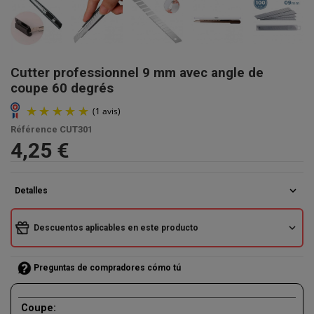
Cutter professionnel 9 mm avec angle de
coupe 60 degrés
Référence
CUT301
4,25 €
expand_more
Detalles
expand_more
Descuentos aplicables en este producto
Preguntas de compradores cómo tú
(1 avis)
Coupe: