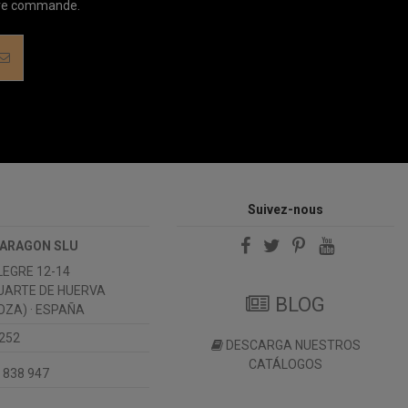
ière commande.
Suivez-nous
 ARAGON SLU
LEGRE 12-14
UARTE DE HUERVA
BLOG
ZA) · ESPAÑA
 252
DESCARGA NUESTROS
CATÁLOGOS
 838 947