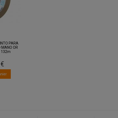
INTO PARA
O MANO OR
X 132m
 €
anier