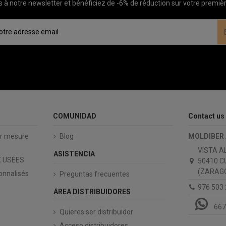
à notre newsletter et bénéficiez de -6% de réduction sur votre prem
COMUNIDAD
Contact us
ur mesure
Blog
MOLDIBER
VISTA A
ASISTENCIA
 USÉES
50410 C
(ZARAGO
onnalisés
Preguntas frecuentes
976 503
ÁREA DISTRIBUIDORES
667
Quieres ser distribuidor
Acceso distribuidores