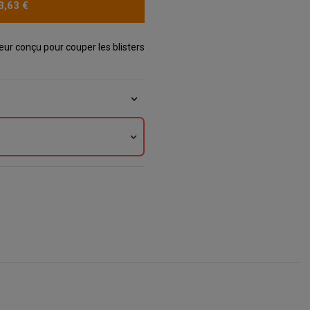
3,63 €
ur conçu pour couper les blisters
expand_more
expand_more