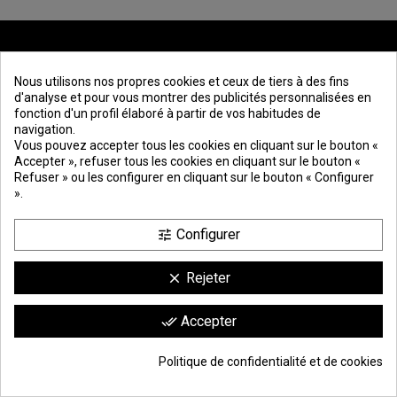
ALLEZ-VOUS MANQUER
Nous utilisons nos propres cookies et ceux de tiers à des fins
d'analyse et pour vous montrer des publicités personnalisées en
VOTRE RÉDUCTION ?
fonction d'un profil élaboré à partir de vos habitudes de
navigation.
Vous pouvez accepter tous les cookies en cliquant sur le bouton «
Abonnez-vous à notre newsletter et bénéficiez de -6% de réduction sur
Accepter », refuser tous les cookies en cliquant sur le bouton «
votre première commande.
Refuser » ou les configurer en cliquant sur le bouton « Configurer
».
Configurer
tune
Rejeter
clear
Accepter
done_all
9.6
/10
1744 avis
MOLDIBER
PRODUCTOS
COMUNIDAD
Politique de confidentialité et de cookies
Mentions légales -
Cadres en
Blog