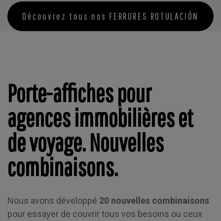
Découvrez tous nos FERRURES ROTULACIÓN
Entretoises
en
Aluminium
Bleu avec
Entretoises en
Bouchon
Aluminium Rouge
Vissé pour
avec Bouchon
Plaques et
Vissé pour
Signalétique
Plaques et
Porte-affiches pour
Signalétique
395-AZ
395-RO
Desde
1,68 €
1,68 €
Desde
agences immobilières et
Ajouter au
panier
Ajouter
de voyage. Nouvelles
au panier
combinaisons.
Nous avons développé
20 nouvelles combinaisons
pour essayer de couvrir tous vos besoins ou ceux