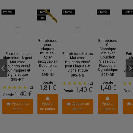
Promo !
Promo !
Promo !
Promo !
Promo 
-10%
Entretoises
Entretoises
pour
Or
plaques
Classique
murales -
Mat avec
Entretoises en
Entretoises Noires
Entr
Acier
Bouchon
Aluminium Argent
Mat avec
a
inoxydable -
Vissé pour
Mat avec
Bouchon Vissé
chro
Bouchon à
Plaques et
Bouchon Vissé
pour Plaques et
pou
visser
Signalétique
pour Plaques et
Signalétique
Bouch
Signalétique
395-IN
395-OR
395-NG
395-PT
(2)
Desde
Desde
1,81 €
1,40 €
(2)
1,40 €
Desde
Desd
1,40 €
Desde
Ajouter au
Ajouter
Ajouter au
Ajouter
panier
au panier
panier
au panier
Promo !
Promo !