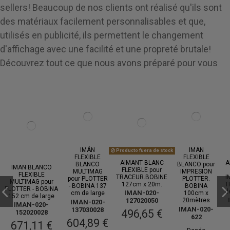
sellers! Beaucoup de nos clients ont réalisé qu'ils sont
des matériaux facilement personnalisables et que,
utilisés en publicité, ils permettent le changement
d'affichage avec une facilité et une propreté brutale!
Découvrez tout ce que nous avons préparé pour vous
IMÁN
IMAN
Producto fuera de stock
FLEXIBLE
FLEXIBLE
AIMANT BLANC
A
BLANCO
BLANCO pour
IMAN BLANCO
FLEXIBLE pour
MULTIMAG
IMPRESION
FLEXIBLE
TRACEUR.BOBINE
I
pour PLOTTER
PLOTTER.
MULTIMAG pour
127cm x 20m.
T
- BOBINA 137
BOBINA
PLOTTER - BOBINA
d
IMAN-020-
cm de large
100cm x
152 cm de large
127020050
20mètres
IMAN-020-
IMAN-020-
IMAN-020-
137030028
496,65 €
152020028
622
604,89 €
671,11 €