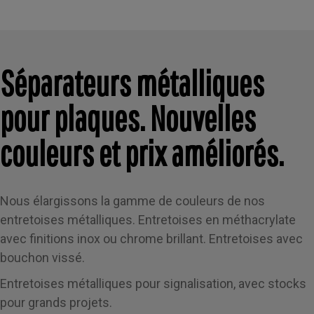
salle de
deux
pour monte
avec clip
bain –
pièces
la
pour faux
Kit de suspension
Montage
pour
signalétiqu
plafond et
chromé pour
sur mur en
tableaux
avec des
accroche
affiches
verre
et miroirs
panneaux
Gripple®
suspendues
lourds
COL-ES-
jusqu'à 8
Angel –
plafond 150 cm
4P
mm
Séparateurs métalliques
COL-ES-
Câble en...
SIGN05-N1-150
H2PG
397-20-
SUP-ANH-
4,99 €
(1)
1919P
10S-CL
2,10 €
7,16 €
pour plaques. Nouvelles
1,79 €
11,32 €
Ajouter
Ajouter au
Ajouter
au
couleurs et prix améliorés.
panier
Ajouter
Ajouter
au
panier
au panier
au panier
panier
Nous élargissons la gamme de couleurs de nos
entretoises métalliques. Entretoises en méthacrylate
avec finitions inox ou chrome brillant. Entretoises avec
bouchon vissé.
Entretoises métalliques pour signalisation, avec stocks
pour grands projets.