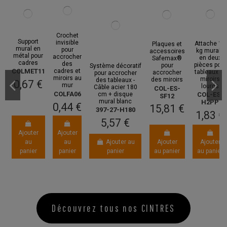
Crochet
Support
invisible
Attache 15
Plaques et
mural en
pour
kg murale
accessoires
métal pour
accrocher
en deux
Safemax®
cadres
des
pièces pour
pour
Système décoratif
cadres et
COLMET11
tableaux et
accrocher
pour accrocher
miroirs au
miroirs
des miroirs
des tableaux -
0,67 €
mur
lourds
Câble acier 180
COL-ES-
COLFA06
cm + disque
COL-ES-
SF12
mural blanc
H2PP
0,44 €
15,81 €
397-27-H180
1,83 €
5,57 €
Ajouter
Ajouter
au
au
Ajouter au
Ajouter
Ajouter
panier
panier
panier
au panier
au panier
Promo !
Découvrez tous nos CINTRES
NOTE: Pour ce montant, la date limit
Attache
Kit fixation
20 kg
Support
Système de
miroir de
murale en
avec rainur
suspension