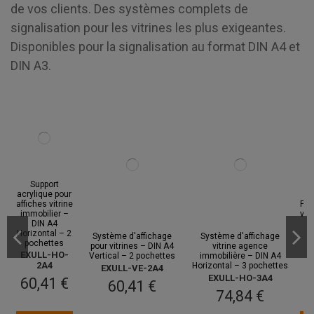
de vos clients. Des systèmes complets de
signalisation pour les vitrines les plus exigeantes.
Disponibles pour la signalisation au format DIN A4 et
DIN A3.
Support
acrylique pour
affiches vitrine
Por
immobilier –
vit
DIN A4
– 
Horizontal – 2
–
Système d'affichage
Système d'affichage
pochettes
E
pour vitrines – DIN A4
vitrine agence
EXULL-HO-
Vertical – 2 pochettes
immobilière – DIN A4
2A4
Horizontal – 3 pochettes
EXULL-VE-2A4
EXULL-HO-3A4
60,41 €
60,41 €
74,84 €