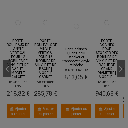
PORTE-
PORTE-
PORTE-
ROULEAUX DE
ROULEAUX DE
BOBINES
VINYLE
VINYLE
POUR
Porte bobines
VERTICAL
VERTICAL
STOCKER DES
A
Quartz pour
POUR 12
POUR 16
BOBINES DE
B
stocker et
BOBINES DE
BOBINES DE
VINYLE ET DE
transporter vinyle
VINYLE ET DE
VINYLE ET DE
BÂCHE DE
T
et bâche
BÂCHE |
BÂCHE |
GRAND
VI
MOB-004-015
MODÈLE
MODÈLE
DIAMÈTRE |
813,05 €
CALCITE
GARNET
MODÈLE...
Q
MOB-008-
MOB-009-
MOB-005-
M
012
016
011
218,82 €
285,78 €
946,68 €
2
Ajouter
Ajouter
Ajouter au
Ajouter
au panier
au panier
panier
au panier