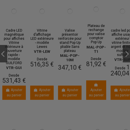
Plateau de
rechange
Cadre LED
Vitrine
Valise
cadre led p
pour valise
magnétique
d’affichage
présentoir
affiche usa
comptoir
pour affiches
LED extérieure
renforcée pour
extérieur
Pop Up
Vitrine
- modèle
stand Pop Up
vitrine finit
intérieure à
Lewes
pliable Sans
argent et noi
MAL-POP-
ouverture
plateau
modèle
T1
VTR-LEW
rapide -
suffolk
MAL-POP-
modèle
Desde
Desde
VTR-SU
10M
81,92 €
516,35 €
GUILFORD
1
347,10 €
VTR-GUI
Desde
240,04
Desde
531,43 €
Ajouter
Ajouter
Ajouter
Ajouter
Ajoute
au panier
au panier
au panier
au panier
au panier