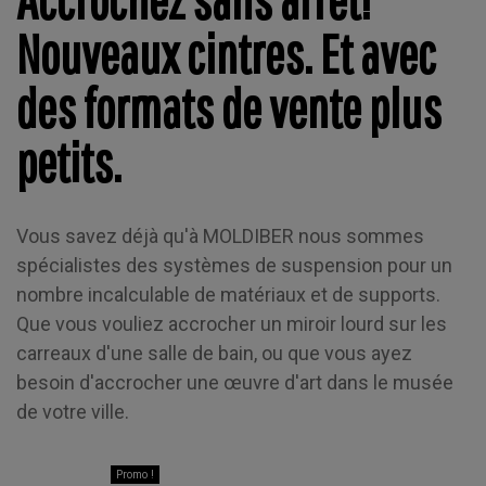
109,50 €
140,20 €
172,85 €
172,8
Ajouter
Nouveaux cintres. Et avec
au panier
Ajouter
Ajouter
Ajouter
Ajou
au panier
au panier
au panier
au pani
des formats de vente plus
petits.
Vous savez déjà qu'à MOLDIBER nous sommes
spécialistes des systèmes de suspension pour un
nombre incalculable de matériaux et de supports.
Que vous vouliez accrocher un miroir lourd sur les
carreaux d'une salle de bain, ou que vous ayez
besoin d'accrocher une œuvre d'art dans le musée
de votre ville.
Promo !