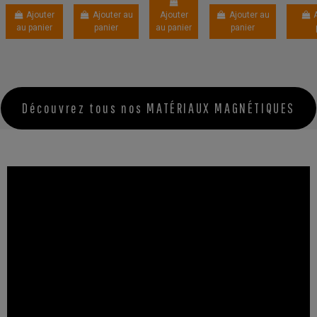
Ajouter
Ajouter au
Ajouter
Ajouter au
au panier
panier
au panier
panier
Découvrez tous nos MATÉRIAUX MAGNÉTIQUES
AIMANT
ADHÉSIF
FLEXIBLE pour
POP-
UPS.BOBINE
30m
IMAN-006
Desde
30,50 €
Ajouter
au panier