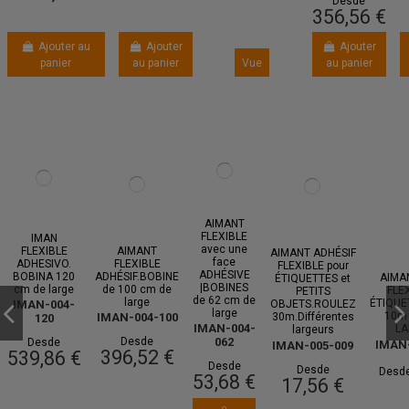
Desde
356,56 €
Ajouter au
Ajouter
Ajouter
panier
au panier
Vue
au panier
AIMANT
ROULEAU AIMANT
FLEXIBLE
IMAN
FLEXIBLE BLANC
avec une
FLEXIBLE
AIMANT
AIMANT ADHÉSIF
pour
face
ADHESIVO.
FLEXIBLE
FLEXIBLE pour
TRACEUR.BOBINES
ADHÉSIVE
BOBINA 120
ADHÉSIF.BOBINE
AIMA
ÉTIQUETTES et
30 mètres
|BOBINES
cm de large
de 100 cm de
FLEX
PETITS
IMAN-022
de 62 cm de
large
ÉTIQUE
IMAN-004-
OBJETS.ROULEZ
large
10m
IMAN-004-100
30m.Différentes
120
Desde
IMAN-004-
LA
largeurs
71,69 €
Desde
062
Desde
IMAN-
IMAN-005-009
396,52 €
539,86 €
Ajouter au
Desde
Desde
Desd
53,68 €
17,56 €
panier