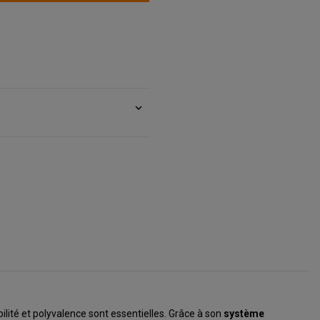
expand_more
ilité et polyvalence sont essentielles. Grâce à son
système