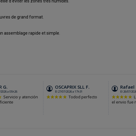
seillé d’éviter les zones très humides.
œuvres de grand format.
un assemblage rapide et simple.