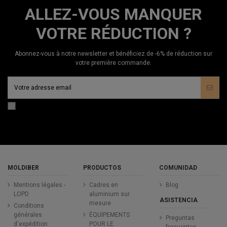
ALLEZ-VOUS MANQUER
VOTRE RÉDUCTION ?
Abonnez-vous à notre newsletter et bénéficiez de -6% de réduction sur
votre première commande.
MOLDIBER
PRODUCTOS
COMUNIDAD
Mentions légales -
Cadres en
Blog
LOPD
aluminium sur
ASISTENCIA
mesure
Conditions
générales
ÉQUIPEMENTS
Preguntas
d'expédition
POUR LE
frecuentes