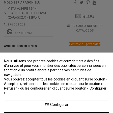
MOLDIBER ARAGON SLU
VISTA ALEGRE 12-14
50410 CUARTE DE HUERVA
BLOG
(ZARAGOZA) · ESPAÑA
976 503 252
DESCARGA NUESTROS
CATÁLOGOS
667 838 947
Controle su privacidad
AVIS DE NOS CLIENTS
Nous utilisons nos propres cookies et ceux de tiers à des fins
d'analyse et pour vous montrer des publicités personnalisées en
fonction d'un profil élaboré à partir de vos habitudes de
navigation.
PREMIOS
METODOS
ENVÍO
COMERCIO
INSTITUCIONAL
Vous pouvez accepter tous les cookies en cliquant sur le bouton «
DE PAGO
SEGURO
Accepter », refuser tous les cookies en cliquant sur le bouton «
Refuser » ou les configurer en cliquant sur le bouton « Configurer
».
Configurer
tune