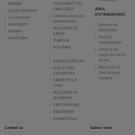
Moldiber
TRAITEMENT DES
ÁREA
EAUX USÉES
Je paie sûrement
DISTRIBUIDORES
Caissons lumineux
Qui sommes
personnalisés
Catalogues
Quieres ser
MOULURES DE
distribuidor
Budgets
BARRE
Acceso
Black friday
PLANCHA
distribuidores
IN BOBINA
Venta al por
mayor de cartón
pluma
SUMINISTRATEURS
Mayorista de
PUBLICITARY
marcos para
EXPOSITORS
cuadros
CADRES POUR
TOILE
MOULURES EN
ALUMINIUM
CARTON PLUME
MACHINERIE
SIGNALÉTIQUE
Contact us
Suivez-nous