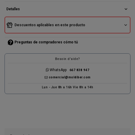
expand_more
Detalles
expand_more
Descuentos aplicables en este producto
Preguntas de compradores cómo tú
Besoin d'aide?
WhatsApp
667 838 947
comercial@moldiber.com
Lun - Jue 8h a 16h Vie 8h a 14h